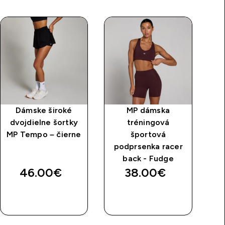
Dámske široké
MP dámska
dvojdielne šortky
tréningová
tr
MP Tempo – čierne
športová
s 
podprsenka racer
back - Fudge
46.00€‎
38.00€‎
RÝCHLY
RÝCHLY
NÁKUP
NÁKUP