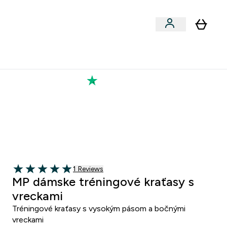
Výkon
 a snacky submenu
er Vegán submenu
Enter Výkon submenu
⌄
a každého nového priateľa
Kolekcia Tatiany
2
:
1 7
ut
Sekund
1 customer reviews
1 Reviews
5 out of 5 stars
MP dámske tréningové kraťasy s
vreckami
Tréningové kraťasy s vysokým pásom a bočnými
vreckami