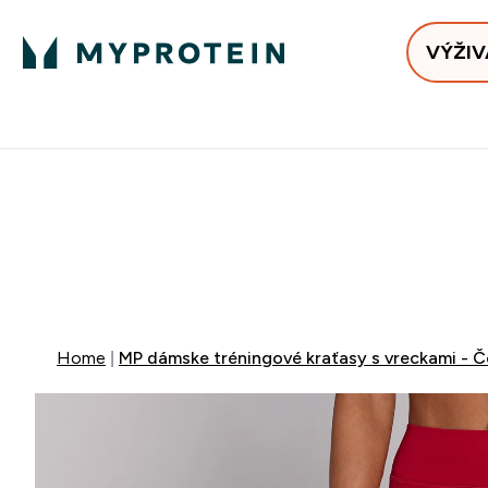
VÝŽIV
Bests
Doručenie Zadarmo Od €65
Najlepšia 
ZĽAVA 4
DOPRAVA Z
+ ZADARM
Home
MP dámske tréningové kraťasy s vreckami - 