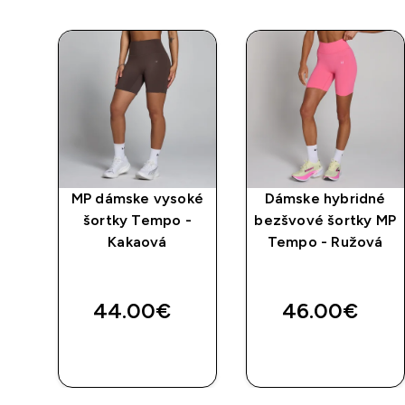
 MP
MP dámske vysoké
Dámske hybridné
e
šortky Tempo -
bezšvové šortky MP
Kakaová
Tempo - Ružová
44.00€‎
46.00€‎
RÝCHLY
RÝCHLY
NÁKUP
NÁKUP