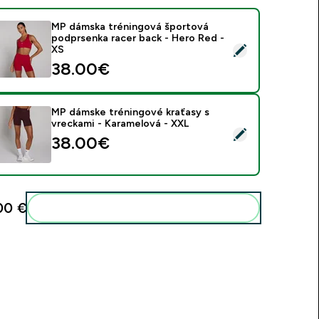
MP dámska tréningová športová
podprsenka racer back - Hero Red -
ybrať tento produkt - MP dámska tréningová športová podprse
XS
38.00€‎
MP dámske tréningové kraťasy s
vreckami - Karamelová - XXL
ybrať tento produkt - MP dámske tréningové kraťasy s vrecka
38.00€‎
00 €‎
Pridať tieto produkty do svojej rutiny