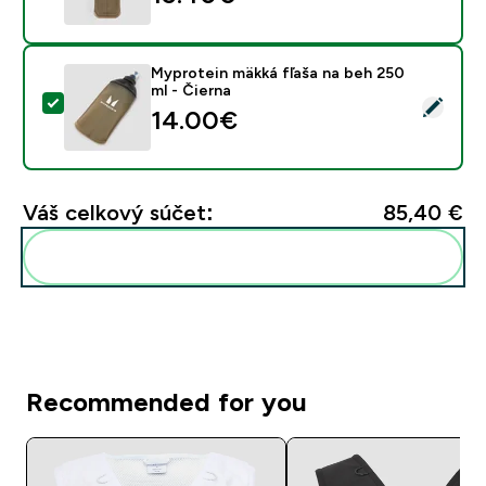
Myprotein mäkká fľaša na beh 250
ml - Čierna
Vybrať tento produkt - Myprotein mäkká fľaša na beh 2
14.00€‎
Váš celkový súčet:
85,40 €‎
Pridať tieto produkty do svojej rutiny
Recommended for you