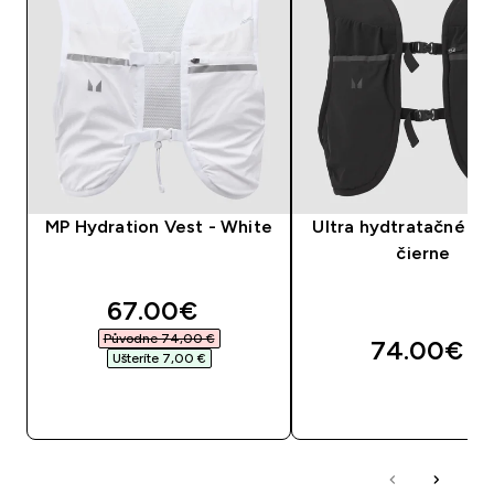
MP Hydration Vest - White
Ultra hydtratačné tri
čierne
discounted price
67.00€‎
Původne 74,00 €‎
74.00€‎
Ušteríte 7,00 €‎
RÝCHLY NÁKUP
RÝCHLY NÁKU