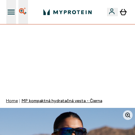
Najlepšia Kvalita
VÍKENDOVÁ AKCIE!
40% ZĽAVA NA VYBRANÉ OBLEČENIE
EXTRA 10% ZĽAVA PRI NÁKUPE 3KS OBLEČENIE
DOPRAVA ZADARMO OD 25€
+ DARČEKY OD 50€ A 90€ ZADARMO
0 0
:
0 6
:
5 6
:
5 7
Days
Hodin
Minut
Sekund
Home
MP kompaktná hydratačná vesta - Čierna