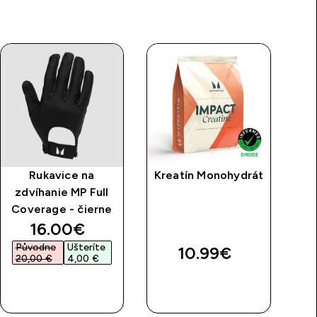
Rukavice na
Kreatín Monohydrát
Pl
zdvíhanie MP Full
Coverage - čierne
p
discounted price
16.00€‎
Původne
Ušteríte
10.99€‎
20,00 €‎
4,00 €‎
RÝCHLY
RÝCHLY
NÁKUP
NÁKUP