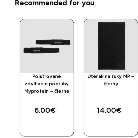
Recommended for you
r
Polstrované
Uterák na ruky MP –
zdvíhacie popruhy
čierny
ny
Myprotein – čierne
ed price
e
6.00€‎
14.00€‎
RÝCHLY
RÝCHLY
NÁKUP
NÁKUP