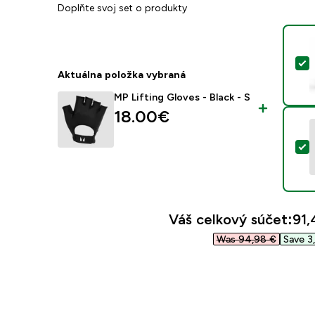
Doplňte svoj set o produkty
V
Aktuálna položka vybraná
MP Lifting Gloves - Black - S
18.00€‎
V
Váš celkový súčet:
91,
Was 94,98 €‎
Save 3