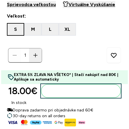
Sprievodca veľkosťou
Virtuálne Vyskúšanie
Veľkosť:
S
M
L
XL
EXTRA 5% ZĽAVA NA VŠETKO* | Stačí nakúpiť nad 80€ |
Aplikuje sa automaticky
18.00€‎
Pridať do košíka
In stock
Doprava zadarmo pri objednávke nad 60€
30-day returns on all orders