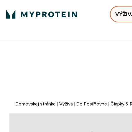
VÝŽIV
Bests
Doručenie Zadarmo Od €65
Najlepšia 
40% ZĽA
EXTRA 10% Z
EXTRA 5%
+ DARČE
Domovskej stránke
Výživa
Do Posilňovne
Čiapky & 