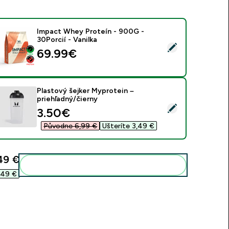
Impact Whey Proteín - 900G -
30Porcií - Vanilka
ybrať tento produkt - Impact Whey Proteín - 900G - 30Porcií 
69.99€‎
Plastový šejker Myprotein –
priehľadný/čierny
ybrať tento produkt - Plastový šejker Myprotein – priehľadný/
discounted price
3.50€‎
Původne 6,99 €‎
Ušteríte 3,49 €‎
49 €‎
Pridať tieto produkty do svojej rutiny
,49 €‎