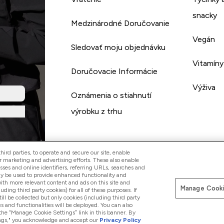
snacky
Medzinárodné Doručovanie
Vegán
Sledovať moju objednávku
Vitamíny
Doručovacie Informácie
Výživa
Oznámenia o stiahnutí
výrobku z trhu
ird parties, to operate and secure our site, enable
r marketing and advertising efforts. These also enable
esses and online identifiers, referring URLs, searches and
ay be used to provide enhanced functionality and
th more relevant content and ads on this site and
Manage Cooki
Pay with
luding third party cookies) for all of these purposes. If
ll be collected but only cookies (including third party
s and functionalities will be deployed. You can also
 the “Manage Cookie Settings” link in this banner. By
ttings," you acknowledge and accept our
Privacy Policy