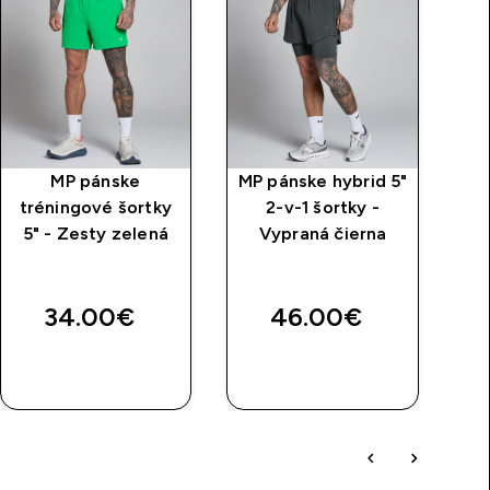
MP pánske
MP pánske hybrid 5"
P
tréningové šortky
2-v-1 šortky -
tr
5" - Zesty zelená
Vypraná čierna
r
34.00€‎
46.00€‎
RÝCHLY
RÝCHLY
NÁKUP
NÁKUP