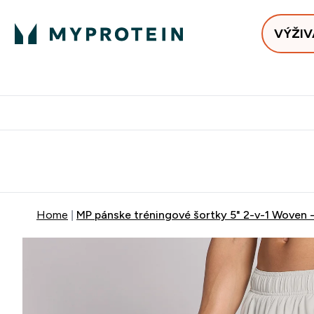
VÝŽIV
Bests
Doručenie Zadarmo Od €65
Najlepšia 
Home
MP pánske tréningové šortky 5" 2-v-1 Woven - 