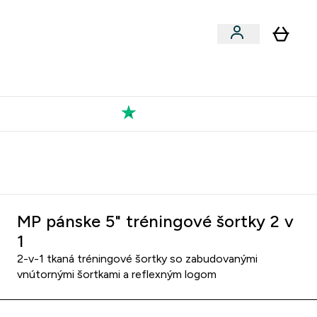
Výkon
 a snacky submenu
er Vegán submenu
Enter Výkon submenu
⌄
a každého nového priateľa
Kolekcia Tatiany
MP pánske 5" tréningové šortky 2 v
1
2-v-1 tkaná tréningové šortky so zabudovanými
vnútornými šortkami a reflexným logom