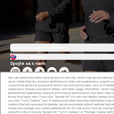
Nastavenia súborov cookie
SK |
Zmeniť
Spojte sa s nami
We use cookies and other tracking tools on this site, which may be provided by th
social media features, enhance performance, tailor user experiences, support ou
us and third parties to access and record user and activity data, such as IP addr
interactions, browser and device details, and other usage information, which m
personalized experiences, analyze and improve performance, and reach users wi
2026 The Hut.com Ltd
across third party sites. If you click “Accept All” this site may deploy cookies (inc
you click “Limit Cookies,” your IP address and other browsing information may sti
cookies) that are necessary to operate, secure and enable default website feature
review and manage your cookie preferences for this site at any time by clicking
using this site or clicking "Accept All," "Limit Cookies," or "Manage Cookie Se