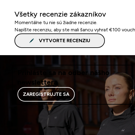
Všetky recenzie zákazníkov
Momentálne tu nie sú žiadne recenzie.
Napíšte recenziu, aby ste mali šancu vyhrať €100 vouch
VYTVORTE RECENZIU
Prihláste sa na odber nášho
newslettera
ZAREGISTRUJTE SA