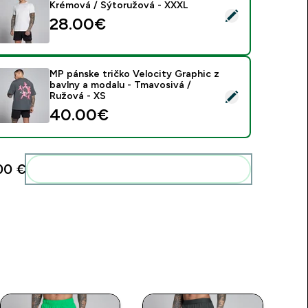
Krémová / Sýtoružová - XXXL
ybrať tento produkt - MP pánske tréningové tričko - Krémová
28.00€‎
MP pánske tričko Velocity Graphic z
bavlny a modalu - Tmavosivá /
ybrať tento produkt - MP pánske tričko Velocity Graphic z bav
Ružová - XS
40.00€‎
00 €‎
Pridať tieto produkty do svojej rutiny