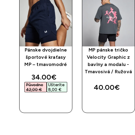
Pánske dvojdielne
MP pánske tričko
o -
športové kraťasy
Velocity Graphic z
MP – tmavomodré
bavlny a modalu -
Tmavosivá / Ružová
discounted price
34.00€‎
Původne
Ušteríte
40.00€‎
42,00 €‎
8,00 €‎
RÝCHLY
RÝCHLY
NÁKUP
NÁKUP