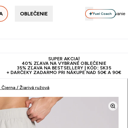
A
OBLEČENIE
Fuel Coach
ellery
Proteín
Vitamíny
Tyčinky a snacky
Vegán
Enter Proteín submenu
Enter Vitamíny submenu
Enter Tyčinky
Ent
⌄
⌄
⌄
⌄
Kvalita
Doprava zadarmo na proteíny nad 45€ v aplikácii
10€ z
SUPER AKCIA!
40% ZĽAVA NA VYBRANÉ OBLEČENIE
35% ZĽAVA NA BESTSELLERY | KÓD: SK35
+ DARČEKY ZADARMO PRI NÁKUPE NAD 50€ A 90€
Čierna / Žiarivá ružová