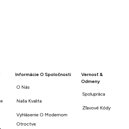
y
Informácie O Spoločnosti
Vernosť &
Odmeny
O Nás
Spolupráca
ie
Naša Kvalita
Zľavové Kódy
Vyhlásenie O Modernom
Otroctve
a