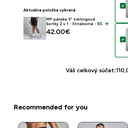
V
Aktuálna položka vybraná
MP pánske 5" tréningové
šortky 2 v 1 - Strieborná - XS
42.00€‎
V
Váš celkový súčet:
110,
Recommended for you