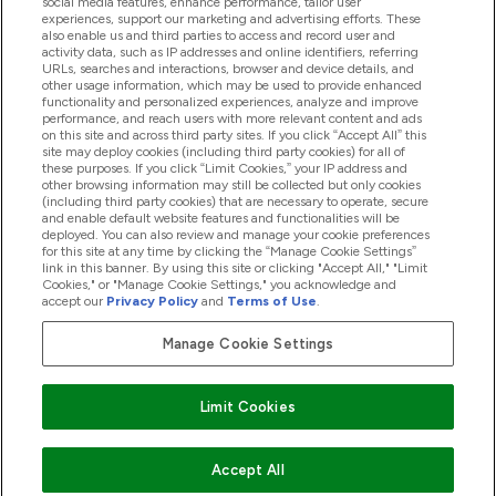
social media features, enhance performance, tailor user
experiences, support our marketing and advertising efforts. These
also enable us and third parties to access and record user and
activity data, such as IP addresses and online identifiers, referring
Produkty
URLs, searches and interactions, browser and device details, and
other usage information, which may be used to provide enhanced
functionality and personalized experiences, analyze and improve
performance, and reach users with more relevant content and ads
on this site and across third party sites. If you click “Accept All” this
Informácie O Spoločnosti
site may deploy cookies (including third party cookies) for all of
these purposes. If you click “Limit Cookies,” your IP address and
other browsing information may still be collected but only cookies
(including third party cookies) that are necessary to operate, secure
Vernosť & Odmeny
and enable default website features and functionalities will be
deployed. You can also review and manage your cookie preferences
for this site at any time by clicking the “Manage Cookie Settings”
link in this banner. By using this site or clicking "Accept All," "Limit
Cookies," or "Manage Cookie Settings," you acknowledge and
2026 The Hut.com Ltd
accept our
Privacy Policy
and
Terms of Use
.
Manage Cookie Settings
Pay with
Limit Cookies
Accept All