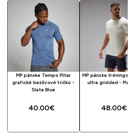
MP pánske Tempo Pillar
MP pánske tréningové 
grafické bezšvové tričko -
ultra gridded - Plat
Slate Blue
40.00€‎
48.00€‎
RÝCHLY NÁKUP
RÝCHLY NÁKU