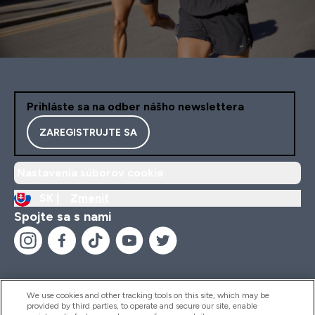
Prihláste sa na odber nášho newslettera
ZAREGISTRUJTE SA
Nastavenia súborov cookie
SK |
Zmeniť
Spojte sa s nami
We use cookies and other tracking tools on this site, which may be
provided by third parties, to operate and secure our site, enable
Pomoc & Informácie