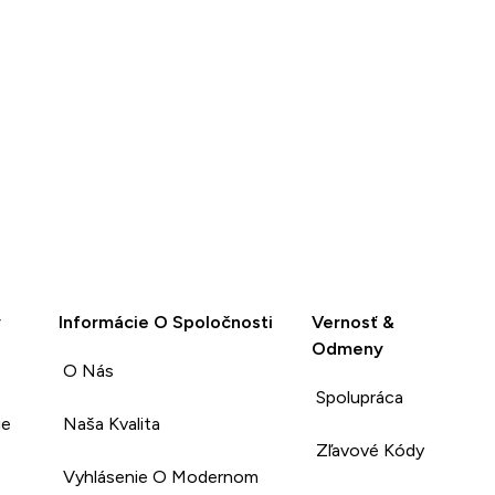
y
Informácie O Spoločnosti
Vernosť &
Odmeny
O Nás
Spolupráca
ie
Naša Kvalita
Zľavové Kódy
Vyhlásenie O Modernom