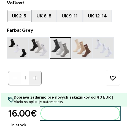
Veľkosť:
UK 2-5
UK 6-8
UK 9-11
UK 12-14
Farba: Grey
Doprava zadarmo pre nových zákazníkov od 40 EUR
|
Akcia sa aplikuje automaticky
16.00€‎
Pridať do košíka
In stock