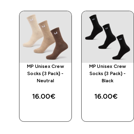
w
MP Unisex Crew
MP Unisex Crew
-
Socks (3 Pack) -
Socks (3 Pack) -
ey
Neutral
Black
16.00€‎
16.00€‎
RÝCHLY
RÝCHLY
NÁKUP
NÁKUP