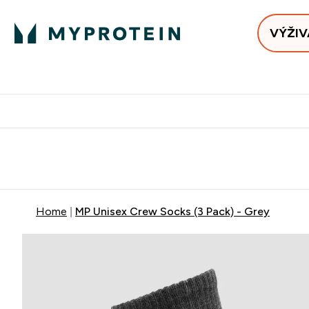
VÝŽIV
Bests
Doručenie Zadarmo Od €65
Najlepšia 
Home
MP Unisex Crew Socks (3 Pack) - Grey