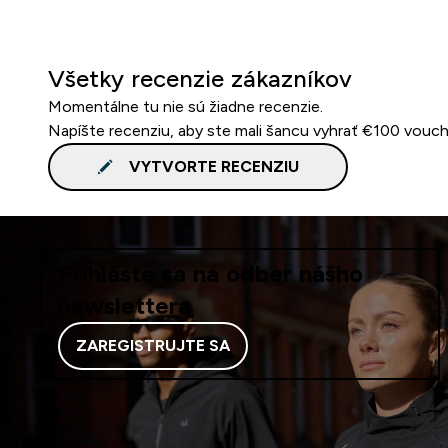
Všetky recenzie zákazníkov
Momentálne tu nie sú žiadne recenzie.
Napíšte recenziu, aby ste mali šancu vyhrať €100 vouch
VYTVORTE RECENZIU
Prihláste sa na odber nášho
newslettera
ZAREGISTRUJTE SA