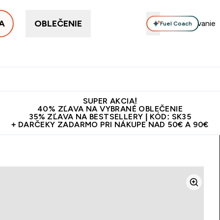
A
OBLEČENIE
Fuel Coach
ellery
Proteín
Vitamíny
Tyčinky a snacky
Vegán
Enter Proteín submenu
Enter Vitamíny submenu
Enter Tyčinky
Ent
⌄
⌄
⌄
⌄
Kvalita
Doprava zadarmo na proteíny nad 45€ v aplikácii
10€ z
SUPER AKCIA!
40% ZĽAVA NA VYBRANÉ OBLEČENIE
35% ZĽAVA NA BESTSELLERY | KÓD: SK35
+ DARČEKY ZADARMO PRI NÁKUPE NAD 50€ A 90€