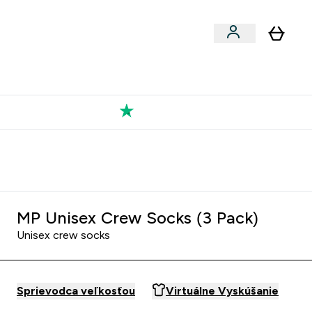
Výkon
 a snacky submenu
er Vegán submenu
Enter Výkon submenu
⌄
a každého nového priateľa
Kolekcia Tatiany
MP Unisex Crew Socks (3 Pack)
Unisex crew socks
Sprievodca veľkosťou
Virtuálne Vyskúšanie