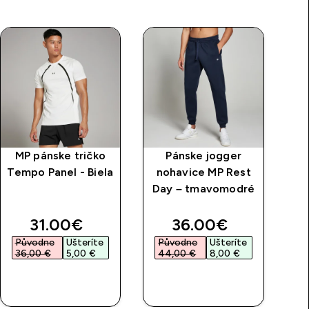
MP pánske tričko
Pánske jogger
Pl
Tempo Panel - Biela
nohavice MP Rest
Day – tmavomodré
p
price
discounted price
discounted price
31.00€‎
36.00€‎
Původne
Ušteríte
Původne
Ušteríte
36,00 €‎
5,00 €‎
44,00 €‎
8,00 €‎
RÝCHLY
RÝCHLY
NÁKUP
NÁKUP