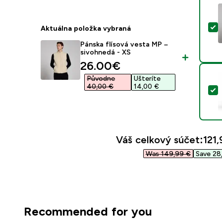
V
Aktuálna položka vybraná
Pánska flísová vesta MP –
sivohnedá - XS
discounted price
26.00€‎
Původne
Ušteríte
40,00 €‎
14,00 €‎
V
Váš celkový súčet:
121,
Was 149,99 €‎
Save 28,
Recommended for you