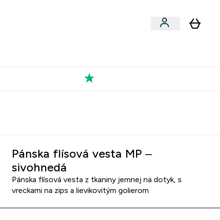
Výkon
 a snacky submenu
er Vegán submenu
Enter Výkon submenu
⌄
a každého nového priateľa
Kolekcia Tatiany
Pánska flísová vesta MP –
sivohnedá
Pánska flísová vesta z tkaniny jemnej na dotyk, s
vreckami na zips a lievikovitým golierom