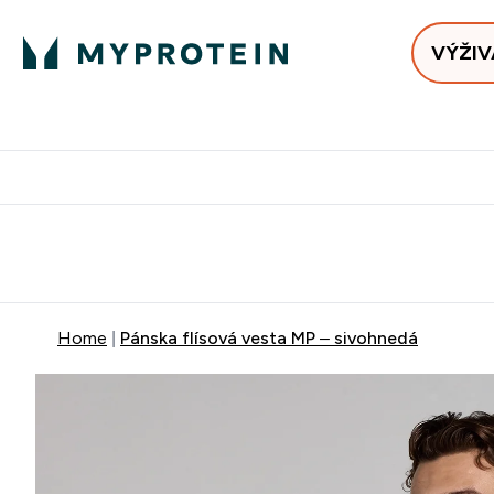
VÝŽIV
Bests
Doručenie Zadarmo Od €65
Najlepšia 
Home
Pánska flísová vesta MP – sivohnedá