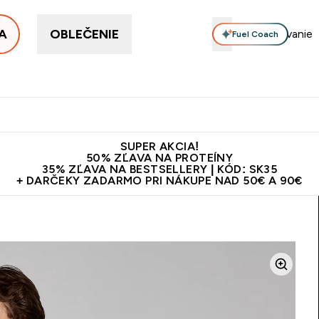
A
OBLEČENIE
Fuel Coach
ellery
Proteín
Vitamíny
Tyčinky a snacky
Vegán
Enter Proteín submenu
Enter Vitamíny submenu
Enter Tyčinky
Ent
⌄
⌄
⌄
⌄
Kvalita
Doprava zadarmo na proteíny nad 45€ v aplikácii
10€ z
SUPER AKCIA!
50% ZĽAVA NA PROTEÍNY
35% ZĽAVA NA BESTSELLERY | KÓD: SK35
+ DARČEKY ZADARMO PRI NÁKUPE NAD 50€ A 90€