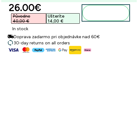
discounted price
26.00€‎
Pridať do
košíka
Původne
Ušteríte
40,00 €‎
14,00 €‎
In stock
Doprava zadarmo pri objednávke nad 60€
30-day returns on all orders