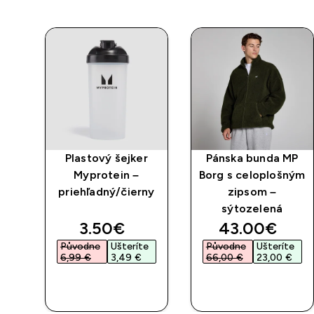
Plastový šejker
Pánska bunda MP
Myprotein –
Borg s celoplošným
priehľadný/čierny
zipsom –
sýtozelená
discounted price
discounted 
3.50€‎
43.00€‎
Původne
Ušteríte
Původne
Ušteríte
6,99 €‎
3,49 €‎
66,00 €‎
23,00 €‎
RÝCHLY
RÝCHLY
NÁKUP
NÁKUP