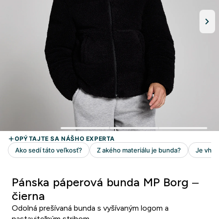
Pánska páperová bunda MP Borg –
čierna
Odolná prešívaná bunda s vyšívaným logom a
nastaviteľným strihom