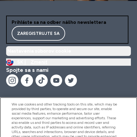
Prihláste sa na odber nášho newslettera
ZAREGISTRUJTE SA
Nastavenia súborov cookie
SK |
Zmeniť
Spojte sa s nami
We use cookies and other tracking tools on this site, which may be
provided by third parties, to operate and secure our site, enable
Pomoc & Informácie
social media features, enhance performance, tailor user
experiences, support our marketing and advertising efforts. These
also enable us and third parties to access and record user and
activity data, such as IP addresses and online identifiers, referring
Produkty
URLs, searches and interactions, browser and device details, and
other usage information, which may be used to provide enhanced