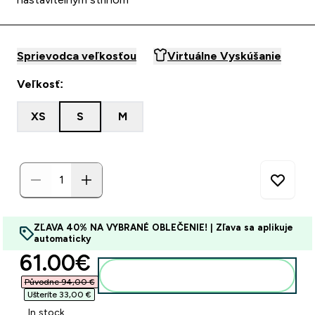
Sprievodca veľkosťou
Virtuálne Vyskúšanie
Veľkosť:
XS
S
M
ZĽAVA 40% NA VYBRANÉ OBLEČENIE! | Zľava sa aplikuje
automaticky
discounted price
61.00€‎
Pridať do košíka
Původne 94,00 €‎
Ušteríte 33,00 €‎
In stock