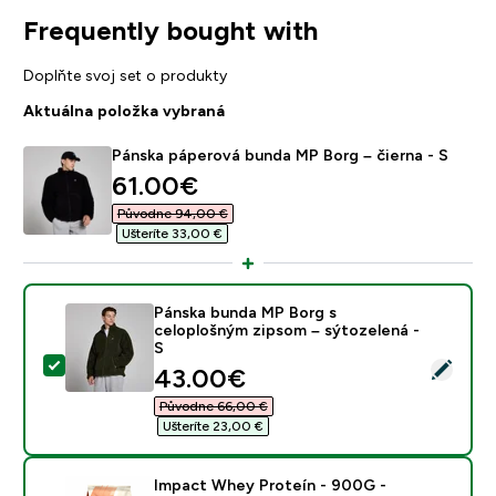
Frequently bought with
Doplňte svoj set o produkty
Aktuálna položka vybraná
Pánska páperová bunda MP Borg – čierna - S
discounted price
61.00€‎
Původne 94,00 €‎
Ušteríte 33,00 €‎
Pánska bunda MP Borg s
celoplošným zipsom – sýtozelená -
S
Vybrať tento produkt - Pánska bunda MP Borg s celop
discounted price
43.00€‎
Původne 66,00 €‎
Ušteríte 23,00 €‎
Impact Whey Proteín - 900G -