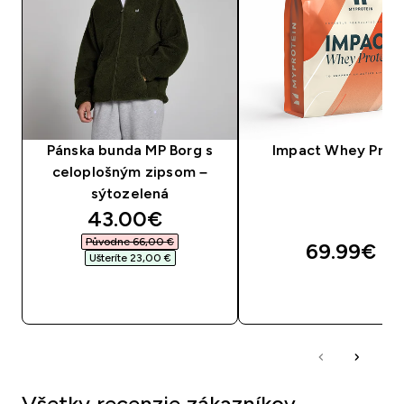
Pánska bunda MP Borg s
Impact Whey Prot
celoplošným zipsom –
sýtozelená
discounted price
43.00€‎
Původne 66,00 €‎
69.99€‎
Ušteríte 23,00 €‎
RÝCHLY NÁKUP
RÝCHLY NÁKU
Všetky recenzie zákazníkov