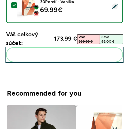
30Porcií - Vanilka
Vybrať tento produkt - Impact Whey Proteín - 900G - 
69.99€‎
Váš celkový
Was
Save
173,99 €‎
229,99 €‎
56,00 €‎
súčet:
Pridať tieto produkty do svojej rutiny
Recommended for you