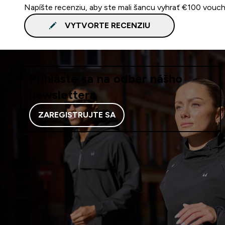
Napíšte recenziu, aby ste mali šancu vyhrať €100 vouch
VYTVORTE RECENZIU
Prihláste sa na odber nášho
newslettera
ZAREGISTRUJTE SA