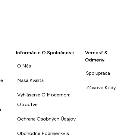
y
Informácie O Spoločnosti
Vernosť &
Odmeny
O Nás
Spolupráca
ie
Naša Kvalita
Zľavové Kódy
Vyhlásenie O Modernom
Otroctve
a
Ochrana Osobných Údajov
Obchodné Podmienky &