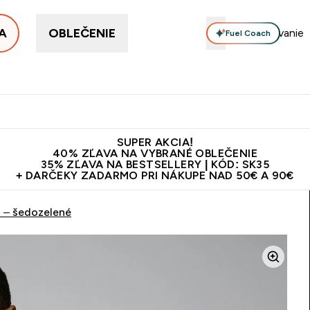
A
OBLEČENIE
Fuel Coach
ellery
Proteín
Vitamíny
Tyčinky a snacky
Vegán
Enter Proteín submenu
Enter Vitamíny submenu
Enter Tyčinky
Ent
⌄
⌄
⌄
⌄
Kvalita
Doprava zadarmo na proteíny nad 45€ v aplikácii
10€ z
SUPER AKCIA!
40% ZĽAVA NA VYBRANÉ OBLEČENIE
35% ZĽAVA NA BESTSELLERY | KÓD: SK35
+ DARČEKY ZADARMO PRI NÁKUPE NAD 50€ A 90€
i – šedozelené