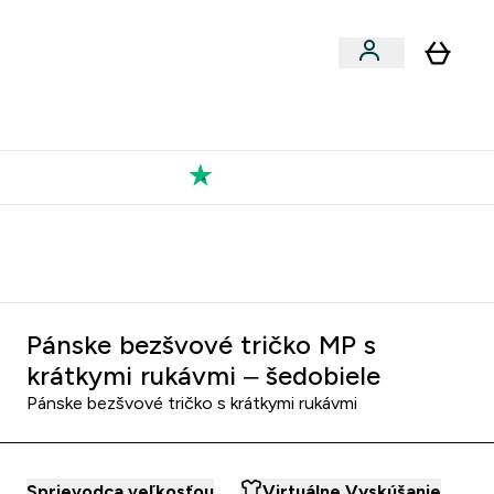
Výkon
 a snacky submenu
er Vegán submenu
Enter Výkon submenu
⌄
a každého nového priateľa
Kolekcia Tatiany
Pánske bezšvové tričko MP s
krátkymi rukávmi – šedobiele
Pánske bezšvové tričko s krátkymi rukávmi
Sprievodca veľkosťou
Virtuálne Vyskúšanie