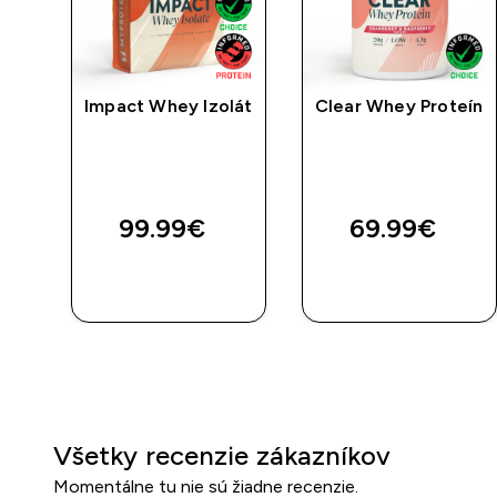
vé
Impact Whey Izolát
Clear Whey Proteín
ymi
e
99.99€‎
69.99€‎
RÝCHLY
RÝCHLY
NÁKUP
NÁKUP
Všetky recenzie zákazníkov
Momentálne tu nie sú žiadne recenzie.