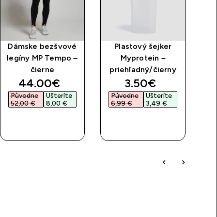
Dámske bezšvové
Plastový šejker
P
legíny MP Tempo –
Myprotein –
š
čierne
priehľadný/čierny
M
discounted price
discounted price
44.00€‎
3.50€‎
Původne
Ušteríte
Původne
Ušteríte
P
52,00 €‎
8,00 €‎
6,99 €‎
3,49 €‎
4
RÝCHLY
RÝCHLY
NÁKUP
NÁKUP