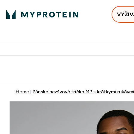
VÝŽIV
Bests
Doručenie Zadarmo Od €65
Najlepšia 
Home
Pánske bezšvové tričko MP s krátkymi rukávm