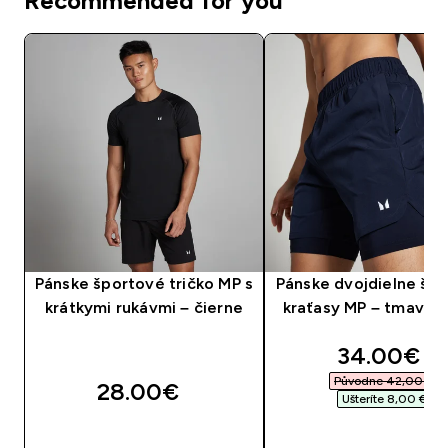
Recommended for you
Pánske športové tričko MP s
Pánske dvojdielne šp
krátkymi rukávmi – čierne
kraťasy MP – tmavo
discounte
34.00€‎
Původne 42,00 €‎
28.00€‎
Ušteríte 8,00 €‎
RÝCHLY NÁKUP
RÝCHLY NÁKU