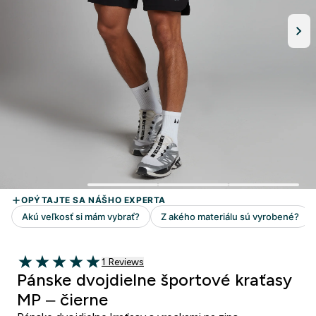
1 customer reviews
1 Reviews
5 out of 5 stars
Pánske dvojdielne športové kraťasy
MP – čierne