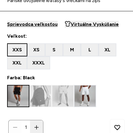
Pánske dvojdielne kraťasy s vreckami na zips
Sprievodca veľkosťou
Virtuálne Vyskúšanie
Veľkosť:
XXS
XS
S
M
L
XL
XXL
XXXL
Farba: Black