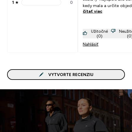
1
★
0
1 stars rating 0 reviews
kedy mala a určite obje
čítať viac
aj v inej farbe.
Užitočné
Neuži
(0)
(0
Nahlásiť
VYTVORTE RECENZIU