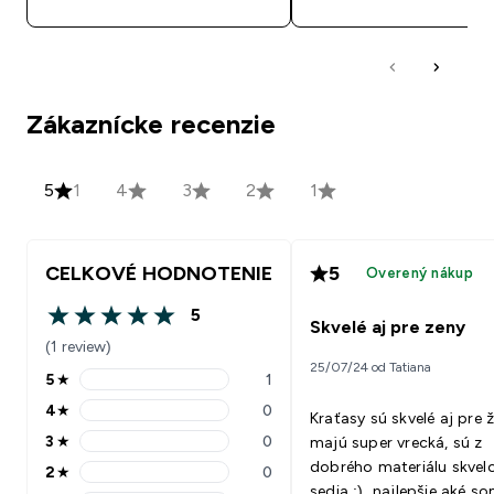
Zákaznícke recenzie
5
1
4
3
2
1
CELKOVÉ HODNOTENIE
5
Overený nákup
5
5 out of 5 stars
Skvelé aj pre zeny
(1 review)
25/07/24 od Tatiana
5
★
1
5 stars rating 1 reviews
4
★
0
Kraťasy sú skvelé aj pre ž
4 stars rating 0 reviews
3
★
0
majú super vrecká, sú z
3 stars rating 0 reviews
dobrého materiálu skvel
2
★
0
2 stars rating 0 reviews
sedia :) najlepšie aké s