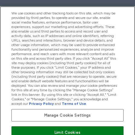
We use cookies and other tracking tools on this site, which may be
provided by third parties, to operate and secure our site, enable
Pomoc & Informácie
social media features, enhance performance, tailor user
experiences, support our marketing and advertising efforts. These
also enable us and third parties to access and record user and
activity data, such as IP addresses and online identifiers, referring
Produkty
URLs, searches and interactions, browser and device details, and
other usage information, which may be used to provide enhanced
functionality and personalized experiences, analyze and improve
performance, and reach users with more relevant content and ads
on this site and across third party sites. If you click “Accept All” this
Informácie O Spoločnosti
site may deploy cookies (including third party cookies) for all of
these purposes. If you click “Limit Cookies,” your IP address and
other browsing information may still be collected but only cookies
(including third party cookies) that are necessary to operate, secure
Vernosť & Odmeny
and enable default website features and functionalities will be
deployed. You can also review and manage your cookie preferences
for this site at any time by clicking the “Manage Cookie Settings”
link in this banner. By using this site or clicking "Accept All," "Limit
Cookies," or "Manage Cookie Settings," you acknowledge and
2026 The Hut.com Ltd
accept our
Privacy Policy
and
Terms of Use
.
Manage Cookie Settings
Pay with
Limit Cookies