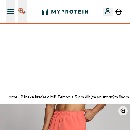
Najlepšia Kvalita
VÍKENDOVÁ AKCIE!
40% ZĽAVA NA VYBRANÉ OBLEČENIE
EXTRA 10% ZĽAVA PRI NÁKUPE 3KS OBLEČENIE
EXTRA 5% ZĽAVA PRI NÁKUPE NAD 80€
+ DARČEKY OD 50€ A 90€ ZADARMO
0 0
:
0 0
:
1 9
:
0 3
Days
Hodin
Minut
Sekund
Home
Pánske kraťasy MP Tempo s 5 cm dlhým vnútorným švom