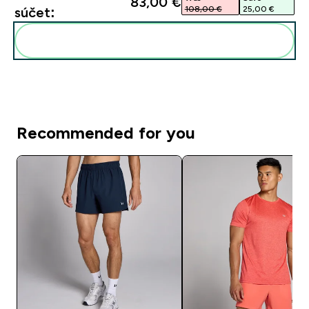
83,00 €‎
108,00 €‎
25,00 €‎
súčet:
Pridať tieto produkty do svojej rutiny
Recommended for you