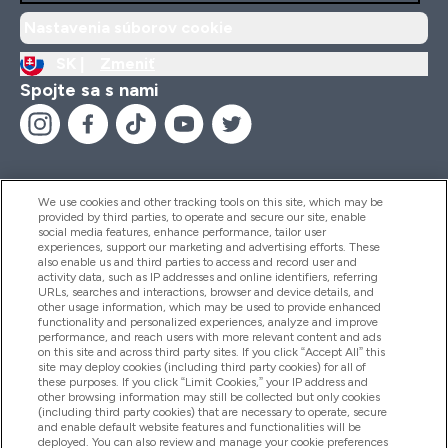
Nastavenia súborov cookie
SK |
Zmeniť
Spojte sa s nami
We use cookies and other tracking tools on this site, which may be
provided by third parties, to operate and secure our site, enable
Pomoc & Informácie
social media features, enhance performance, tailor user
experiences, support our marketing and advertising efforts. These
also enable us and third parties to access and record user and
activity data, such as IP addresses and online identifiers, referring
Produkty
URLs, searches and interactions, browser and device details, and
other usage information, which may be used to provide enhanced
functionality and personalized experiences, analyze and improve
performance, and reach users with more relevant content and ads
on this site and across third party sites. If you click “Accept All” this
Informácie O Spoločnosti
site may deploy cookies (including third party cookies) for all of
these purposes. If you click “Limit Cookies,” your IP address and
other browsing information may still be collected but only cookies
(including third party cookies) that are necessary to operate, secure
Vernosť & Odmeny
and enable default website features and functionalities will be
deployed. You can also review and manage your cookie preferences