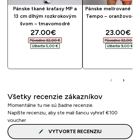
Pánske tkané kraťasy MP a
Pánske melírované tri
13 cm dlhým rozkrokovým
Tempo – oranžovo-če
švom – tmavomodré
discounted price
discounte
27.00€‎
23.00€‎
Původne 32,00 €‎
Původne 32,00 €‎
Ušteríte 5,00 €‎
Ušteríte 9,00 €‎
RÝCHLY NÁKUP
RÝCHLY NÁKU
Všetky recenzie zákazníkov
Momentálne tu nie sú žiadne recenzie.
Napíšte recenziu, aby ste mali šancu vyhrať €100
voucher.
VYTVORTE RECENZIU