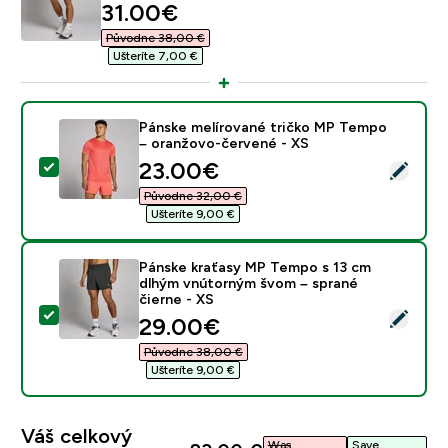
discounted price
31.00€‎
Původne 38,00 €‎
Ušteríte 7,00 €‎
Pánske melírované tričko MP Tempo
– oranžovo-červené - XS
discounted price
23.00€‎
Vybrať tento produkt - Pánske melírované tričko MP 
Původne 32,00 €‎
Ušteríte 9,00 €‎
Pánske kraťasy MP Tempo s 13 cm
dlhým vnútorným švom – sprané
čierne - XS
Vybrať tento produkt - Pánske kraťasy MP Tempo s 13
discounted price
29.00€‎
Původne 38,00 €‎
Ušteríte 9,00 €‎
Váš celkový
Was
Save