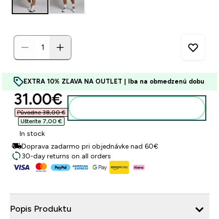
EXTRA 10% ZĽAVA NA OUTLET | Iba na obmedzenú dobu
discounted price
31.00€‎
Pridať do košíka
Původne 38,00 €‎
Ušteríte 7,00 €‎
In stock
Doprava zadarmo pri objednávke nad 60€
30-day returns on all orders
Popis Produktu