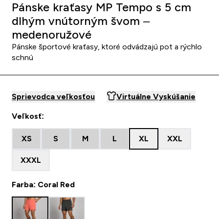
Pánske kraťasy MP Tempo s 5 cm
dlhým vnútorným švom –
medenoružové
Pánske športové kraťasy, ktoré odvádzajú pot a rýchlo
schnú
Sprievodca veľkosťou
Virtuálne Vyskúšanie
Veľkosť:
XS
S
M
L
XL
XXL
XXXL
Farba: Coral Red