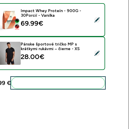
Impact Whey Proteín - 900G -
30Porcií - Vanilka
ybrať tento produkt - Impact Whey Proteín - 900G - 30Porcií 
69.99€‎
Pánske športové tričko MP s
krátkymi rukávmi – čierne - XS
ybrať tento produkt - Pánske športové tričko MP s krátkymi ru
28.00€‎
99 €‎
Pridať tieto produkty do svojej rutiny