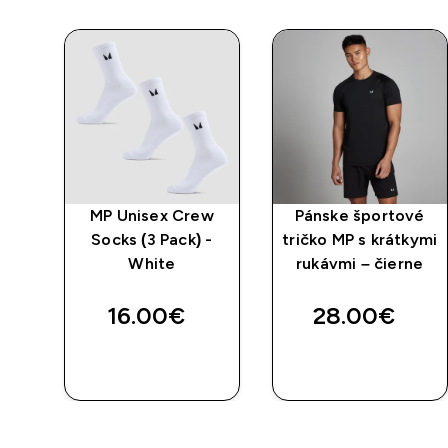
MP Unisex Crew
Pánske športové
Socks (3 Pack) -
tričko MP s krátkymi
White
rukávmi – čierne
16.00€‎
28.00€‎
RÝCHLY
RÝCHLY
NÁKUP
NÁKUP