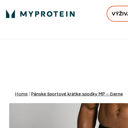
VÝŽIV
Bests
Doručenie Zadarmo Od €65
Najlepšia 
ZĽAVA 4
DOPRAVA Z
+ ZADARM
Home
Pánske športové krátke spodky MP – čierne