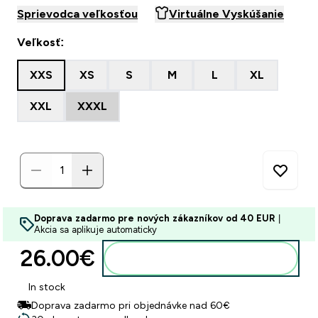
Sprievodca veľkosťou
Virtuálne Vyskúšanie
Veľkosť:
XXS
XS
S
M
L
XL
XXL
XXXL
Doprava zadarmo pre nových zákazníkov od 40 EUR
|
Akcia sa aplikuje automaticky
26.00€‎
Pridať do košíka
In stock
Doprava zadarmo pri objednávke nad 60€