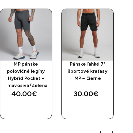
MP pánske
Pánske ľahké 7"
P
polovičné legíny
športové kraťasy
sp
Hybrid Pocket -
MP – čierne
Tmavosivá/Zelená
40.00€‎
30.00€‎
RÝCHLY
RÝCHLY
NÁKUP
NÁKUP