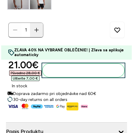
ZĽAVA 40% NA VYBRANÉ OBLEČENIE! | Zľava sa aplikuje
automaticky
discounted price
21.00€‎
Pridať do košíka
Původne 28,00 €‎
Ušteríte 7,00 €‎
In stock
Doprava zadarmo pri objednávke nad 60€
30-day returns on all orders
Popis Produktu