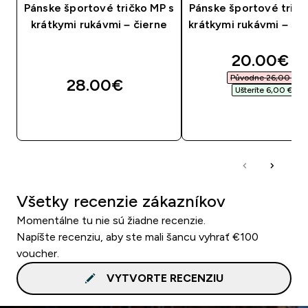
Pánske športové tričko MP s
Pánske športové tričk
krátkymi rukávmi – čierne
krátkymi rukávmi – siv
discounte
20.00€‎
Původne 26,00 €‎
28.00€‎
Ušteríte 6,00 €‎
RÝCHLY NÁKUP
RÝCHLY NÁKU
Všetky recenzie zákazníkov
Momentálne tu nie sú žiadne recenzie.
Napíšte recenziu, aby ste mali šancu vyhrať €100
voucher.
VYTVORTE RECENZIU