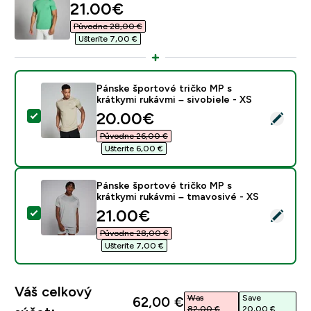
discounted price
21.00€‎
Původne 28,00 €‎
Ušteríte 7,00 €‎
Pánske športové tričko MP s
krátkymi rukávmi – sivobiele - XS
discounted price
20.00€‎
Vybrať tento produkt - Pánske športové tričko MP s kr
Původne 26,00 €‎
Ušteríte 6,00 €‎
Pánske športové tričko MP s
krátkymi rukávmi – tmavosivé - XS
discounted price
21.00€‎
Vybrať tento produkt - Pánske športové tričko MP s k
Původne 28,00 €‎
Ušteríte 7,00 €‎
Váš celkový
Was
Save
62,00 €‎
82,00 €‎
20,00 €‎