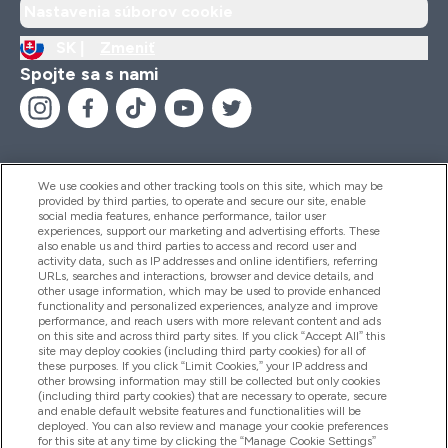
Nastavenia súborov cookie
SK |
Zmeniť
Spojte sa s nami
We use cookies and other tracking tools on this site, which may be
provided by third parties, to operate and secure our site, enable
Pomoc & Informácie
social media features, enhance performance, tailor user
experiences, support our marketing and advertising efforts. These
also enable us and third parties to access and record user and
activity data, such as IP addresses and online identifiers, referring
Produkty
URLs, searches and interactions, browser and device details, and
other usage information, which may be used to provide enhanced
functionality and personalized experiences, analyze and improve
performance, and reach users with more relevant content and ads
on this site and across third party sites. If you click “Accept All” this
Informácie O Spoločnosti
site may deploy cookies (including third party cookies) for all of
these purposes. If you click “Limit Cookies,” your IP address and
other browsing information may still be collected but only cookies
(including third party cookies) that are necessary to operate, secure
Vernosť & Odmeny
and enable default website features and functionalities will be
deployed. You can also review and manage your cookie preferences
for this site at any time by clicking the “Manage Cookie Settings”