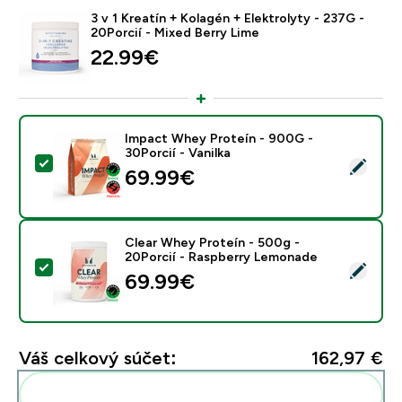
3 v 1 Kreatín + Kolagén + Elektrolyty - 237G -
20Porcií - Mixed Berry Lime
22.99€‎
Impact Whey Proteín - 900G -
30Porcií - Vanilka
Vybrať tento produkt - Impact Whey Proteín - 900G - 
69.99€‎
Clear Whey Proteín - 500g -
20Porcií - Raspberry Lemonade
Vybrať tento produkt - Clear Whey Proteín - 500g - 
69.99€‎
Váš celkový súčet:
162,97 €‎
Pridať tieto produkty do svojej rutiny