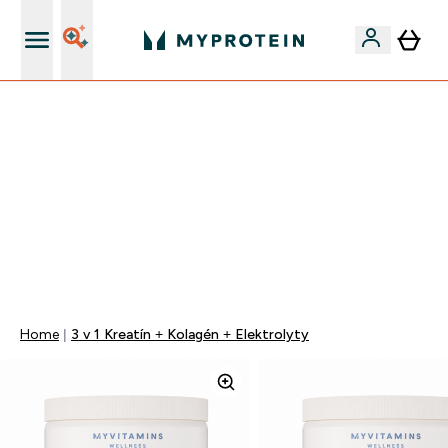
Najlepšia Kvalita
VÍKENDOVÁ AKCIE!
40% ZĽAVA NA VYBRANÉ OBLEČENIE
EXTRA 10% ZĽAVA PRI NÁKUPE 3KS OBLEČENIE
DOPRAVA ZADARMO OD 25€
+ DARČEKY OD 50€ A 90€ ZADARMO
0 0
:
0 6
:
4 8
:
1 9
Days
Hodin
Minut
Sekund
Home
3 v 1 Kreatín + Kolagén + Elektrolyty