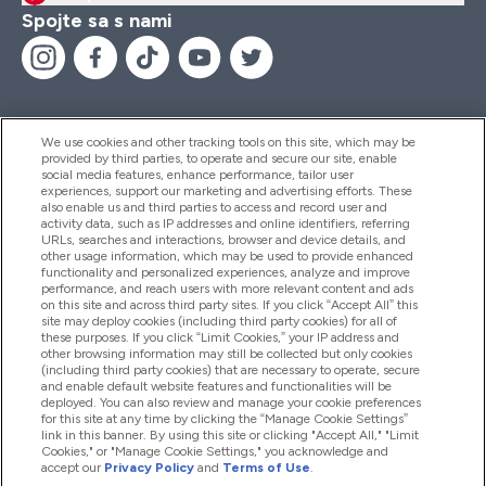
Spojte sa s nami
We use cookies and other tracking tools on this site, which may be
provided by third parties, to operate and secure our site, enable
Pomoc & Informácie
social media features, enhance performance, tailor user
experiences, support our marketing and advertising efforts. These
also enable us and third parties to access and record user and
activity data, such as IP addresses and online identifiers, referring
Produkty
URLs, searches and interactions, browser and device details, and
other usage information, which may be used to provide enhanced
functionality and personalized experiences, analyze and improve
performance, and reach users with more relevant content and ads
on this site and across third party sites. If you click “Accept All” this
Informácie O Spoločnosti
site may deploy cookies (including third party cookies) for all of
these purposes. If you click “Limit Cookies,” your IP address and
other browsing information may still be collected but only cookies
(including third party cookies) that are necessary to operate, secure
Vernosť & Odmeny
and enable default website features and functionalities will be
deployed. You can also review and manage your cookie preferences
for this site at any time by clicking the “Manage Cookie Settings”
link in this banner. By using this site or clicking "Accept All," "Limit
Cookies," or "Manage Cookie Settings," you acknowledge and
2026 The Hut.com Ltd
accept our
Privacy Policy
and
Terms of Use
.