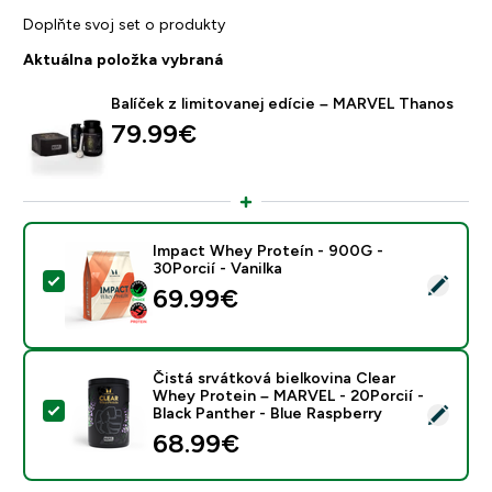
Doplňte svoj set o produkty
Aktuálna položka vybraná
Balíček z limitovanej edície – MARVEL Thanos
79.99€‎
Impact Whey Proteín - 900G -
30Porcií - Vanilka
Vybrať tento produkt - Impact Whey Proteín - 900G - 
69.99€‎
Čistá srvátková bielkovina Clear
Whey Protein – MARVEL - 20Porcií -
Vybrať tento produkt - Čistá srvátková bielkovina Cle
Black Panther - Blue Raspberry
68.99€‎