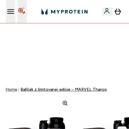
Najlepšia Kvalita
VYUŽI NAŠU AKCIU!
ZĽAVA 40% NA VYBRNANÉ OBLEČENIE
DOPRAVA ZADARMO PRI NÁKUPE NAD 40€
+ ZADARMO ARAŠIDOVÉ MASLO OD 105€
0 0
:
0 5
:
1 2
:
3 8
Days
Hodin
Minut
Sekund
Home
Balíček z limitovanej edície – MARVEL Thanos