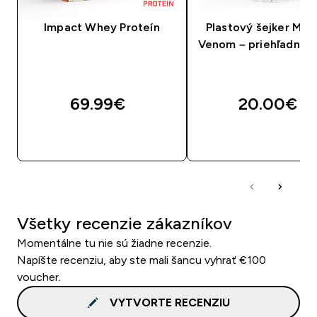
Impact Whey Proteín
Plastový šejker MA
Venom – priehľadný/č
69.99€‎
20.00€‎
RÝCHLY NÁKUP
RÝCHLY NÁKU
Všetky recenzie zákazníkov
Momentálne tu nie sú žiadne recenzie.
Napíšte recenziu, aby ste mali šancu vyhrať €100
voucher.
VYTVORTE RECENZIU