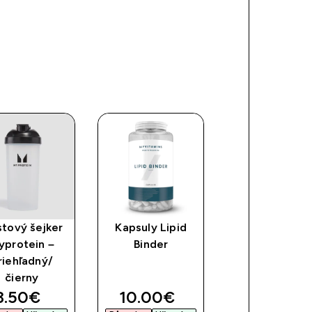
stový šejker
Kapsuly Lipid
Carb Metaboli
yprotein –
Binder
riehľadný/
čierny
discounted price
discounted price
3.50€‎
10.00€‎