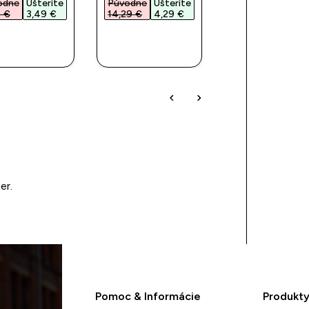
odne
Ušteríte
Původne
Ušteríte
12.99€‎
 €‎
3,49 €‎
14,29 €‎
4,29 €‎
RÝCHLY
RÝCHLY
RÝCHLY
NÁKUP
NÁKUP
NÁKUP
er.
Pomoc & Informácie
Produkt