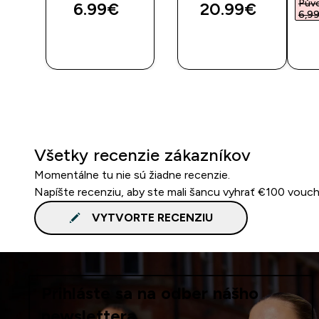
íte
Pův
6.99€‎
20.99€‎
‎
6,99
RÝCHLY
RÝCHLY
NÁKUP
NÁKUP
Všetky recenzie zákazníkov
Momentálne tu nie sú žiadne recenzie.
Napíšte recenziu, aby ste mali šancu vyhrať €100 vouch
VYTVORTE RECENZIU
Prihláste sa na odber nášho
newslettera