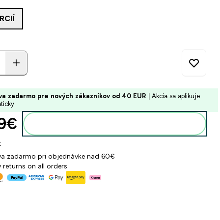
RCIÍ
va zadarmo pre nových zákazníkov od 40 EUR
| Akcia sa aplikuje
ticky
9€‎
Pridať do košíka
k
a zadarmo pri objednávke nad 60€
 returns on all orders