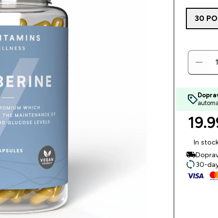
30 PO
Dopra
automa
19.9
In stoc
Doprav
30-day