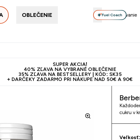
A
OBLEČENIE
Fuel Coach
ellery
Proteín
Vitamíny
Tyčinky a snacky
Vegán
Enter Proteín submenu
Enter Vitamíny submenu
Enter Tyčinky
Ent
⌄
⌄
⌄
⌄
Kvalita
Doprava zadarmo na proteíny nad 45€ v aplikácii
10€ z
SUPER AKCIA!
40% ZĽAVA NA VYBRANÉ OBLEČENIE
35% ZĽAVA NA BESTSELLERY | KÓD: SK35
+ DARČEKY ZADARMO PRI NÁKUPE NAD 50€ A 90€
Berbe
Každoden
cukru v k
Veľkosť: