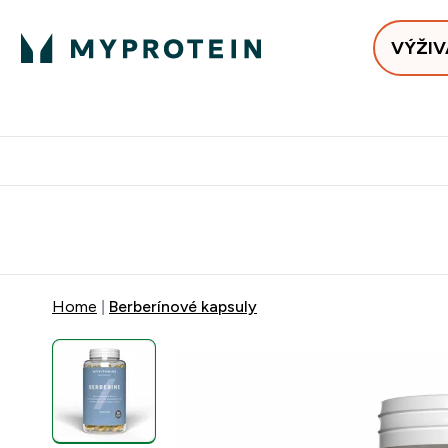
VÝŽIV
Bests
Doručenie Zadarmo Od €65
Najlepšia 
Home
Berberínové kapsuly