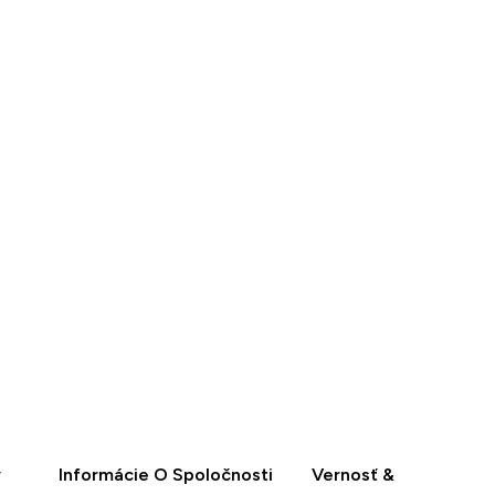
13.99€‎
RÝCHLY
NÁKUP
y
Informácie O Spoločnosti
Vernosť &