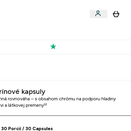
Výkon
 a snacky submenu
er Vegán submenu
Enter Výkon submenu
⌄
a každého nového priateľa
Kolekcia Tatiany
rínové kapsuly
ná rovnováha – s obsahom chrómu na podporu hladiny
rvi a látkovej premeny¹²
 30 Porcií / 30 Capsules