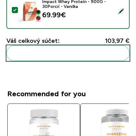
Impact Whey Proteín - 900G -
30Porcií - Vanilka
Vybrať tento produkt - Impact Whey Proteín - 900G - 
69.99€‎
Váš celkový súčet:
103,97 €‎
Pridať tieto produkty do svojej rutiny
Recommended for you