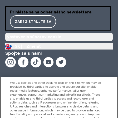
Prihláste sa na odber nášho newslettera
ZAREGISTRUJTE SA
Nastavenia súborov cookie
SK |
Zmeniť
Spojte sa s nami
We use cookies and other tracking tools on this site, which may be
provided by third parties, to operate and secure our site, enable
Pomoc & Informácie
social media features, enhance performance, tailor user
experiences, support our marketing and advertising efforts. These
also enable us and third parties to access and record user and
activity data, such as IP addresses and online identifiers, referring
Produkty
URLs, searches and interactions, browser and device details, and
other usage information, which may be used to provide enhanced
functionality and personalized experiences, analyze and improve