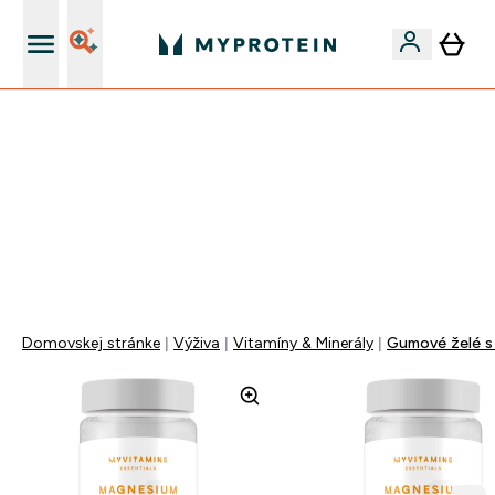
Najlepšia Kvalita
MAKAJ NA SEBE!
40% ZĽAVA | KÓD: RYCHLO
DOPRAVA ZADARMO OD 40€
+EXTRA 5% ZĽAVA PRI NÁKUPE 2KS OBLEČENIE
0 0
:
0 2
:
4 9
:
3 0
Days
Hodin
Minut
Sekund
Domovskej stránke
Výživa
Vitamíny & Minerály
Gumové želé s