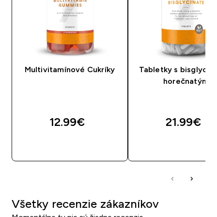
Multivitamínové Cukríky
Tabletky s bisglyci
horečnatým
12.99€‎
21.99€‎
RÝCHLY NÁKUP
RÝCHLY NÁKU
Všetky recenzie zákazníkov