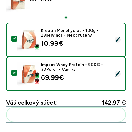
Kreatín Monohydrát - 100g -
29servings - Neochutený
Vybrať tento produkt - Kreatín Monohydrát - 100g - 
10.99€‎
Impact Whey Proteín - 900G -
30Porcií - Vanilka
Vybrať tento produkt - Impact Whey Proteín - 900G - 
69.99€‎
Váš celkový súčet:
142,97 €‎
Pridať tieto produkty do svojej rutiny