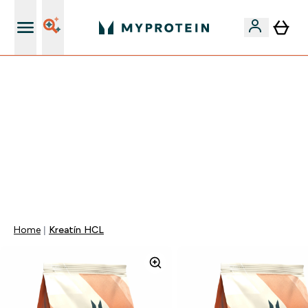
Najlepšia Kvalita
VÍKENDOVÁ AKCIE!
40% ZĽAVA NA VYBRANÉ OBLEČENIE
EXTRA 10% ZĽAVA PRI NÁKUPE 3KS OBLEČENIE
EXTRA 5% ZĽAVA PRI NÁKUPE NAD 80€
+ DARČEKY OD 50€ A 90€ ZADARMO
0 0
:
0 3
:
4 8
:
2 4
Days
Hodin
Minut
Sekund
Home
Kreatín HCL