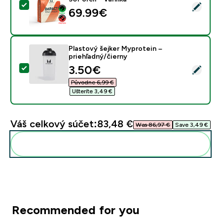
Vybrať tento produkt - Impact Whey Proteín - 900G - 
69.99€‎
Plastový šejker Myprotein –
priehľadný/čierny
discounted price
3.50€‎
Vybrať tento produkt - Plastový šejker Myprotein – pr
Původne 6,99 €‎
Ušteríte 3,49 €‎
Váš celkový súčet:
83,48 €‎
Was 86,97 €‎
Save 3,49 €‎
Pridať tieto produkty do svojej rutiny
Recommended for you