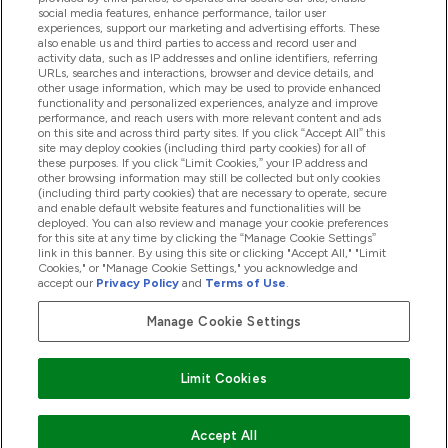
Pomoc & Informácie
social media features, enhance performance, tailor user
experiences, support our marketing and advertising efforts. These
also enable us and third parties to access and record user and
activity data, such as IP addresses and online identifiers, referring
Produkty
URLs, searches and interactions, browser and device details, and
other usage information, which may be used to provide enhanced
functionality and personalized experiences, analyze and improve
performance, and reach users with more relevant content and ads
on this site and across third party sites. If you click “Accept All” this
Informácie O Spoločnosti
site may deploy cookies (including third party cookies) for all of
these purposes. If you click “Limit Cookies,” your IP address and
other browsing information may still be collected but only cookies
(including third party cookies) that are necessary to operate, secure
Vernosť & Odmeny
and enable default website features and functionalities will be
deployed. You can also review and manage your cookie preferences
for this site at any time by clicking the “Manage Cookie Settings”
link in this banner. By using this site or clicking "Accept All," "Limit
Cookies," or "Manage Cookie Settings," you acknowledge and
2026 The Hut.com Ltd
accept our
Privacy Policy
and
Terms of Use
.
Manage Cookie Settings
Pay with
Limit Cookies
Accept All