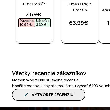
y
FlavDrops™
Zmes Origin
Protein
ara
discounted price
7.69€‎
Původne
Ušteríte
63.99€‎
1
10,99 €‎
3,30 €‎
RÝCHLY
RÝCHLY
NÁKUP
NÁKUP
Všetky recenzie zákazníkov
Momentálne tu nie sú žiadne recenzie.
Napíšte recenziu, aby ste mali šancu vyhrať €100 vouch
VYTVORTE RECENZIU