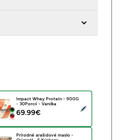
Impact Whey Proteín - 900G
- 30Porcií - Vanilka
rať tento produkt - Impact Whey Proteín - 900G - 30Porcií - V
69.99€‎
Prírodné arašidové maslo -