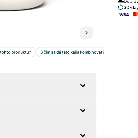
Doprav
30-day