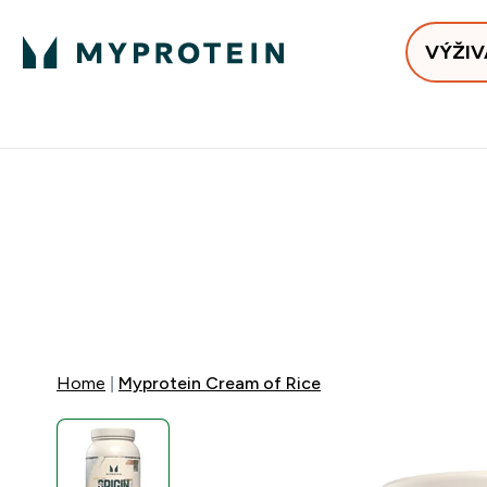
VÝŽIV
Bests
Doručenie Zadarmo Od €65
Najlepšia 
40% ZĽA
EXTRA 10% Z
EXTRA 5%
+ DARČE
Home
Myprotein Cream of Rice