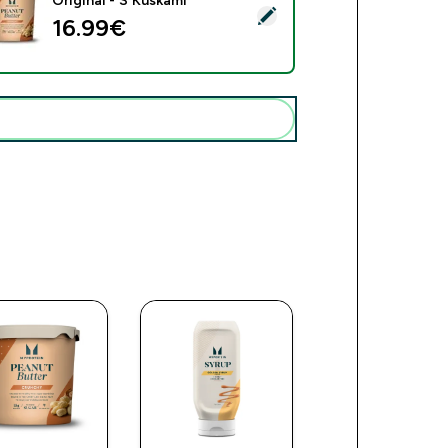
Originál - S Kúskami
ať tento produkt - Prírodné arašidové maslo - Originál - S Kús
16.99€‎
Pridať tieto produkty do svojej rutiny