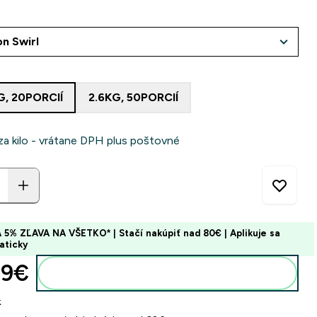
:
G, 20PORCIÍ
2.6KG, 50PORCIÍ
za kilo - vrátane DPH plus poštovné
 5% ZĽAVA NA VŠETKO* | Stačí nakúpiť nad 80€ | Aplikuje sa
aticky
9€‎
Pridať do košíka
k