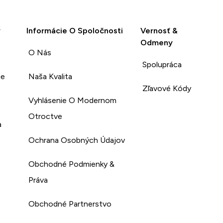
y
Informácie O Spoločnosti
Vernosť &
Odmeny
O Nás
Spolupráca
ie
Naša Kvalita
Zľavové Kódy
Vyhlásenie O Modernom
Otroctve
a
Ochrana Osobných Údajov
Obchodné Podmienky &
Práva
Obchodné Partnerstvo