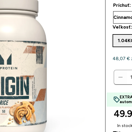
Príchuť:
Veľkosť
1.04K
48,07 €‎ 
EXTRA
autom
49.9
In stoc