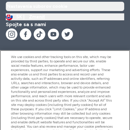
Nastavenia súborov cookie
SK |
Zmeniť
Spojte sa s nami
We use cookies and other tracking tools on this site, which may be
provided by third parties, to operate and secure our site, enable
Pomoc & Informácie
social media features, enhance performance, tailor user
experiences, support our marketing and advertising efforts. These
also enable us and third parties to access and record user and
activity data, such as IP addresses and online identifiers, referring
Produkty
URLs, searches and interactions, browser and device details, and
other usage information, which may be used to provide enhanced
functionality and personalized experiences, analyze and improve
performance, and reach users with more relevant content and ads
on this site and across third party sites. If you click “Accept All” this
Informácie O Spoločnosti
site may deploy cookies (including third party cookies) for all of
these purposes. If you click “Limit Cookies,” your IP address and
other browsing information may still be collected but only cookies
(including third party cookies) that are necessary to operate, secure
Vernosť & Odmeny
and enable default website features and functionalities will be
deployed. You can also review and manage your cookie preferences