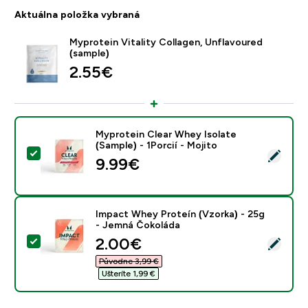
Aktuálna položka vybraná
Myprotein Vitality Collagen, Unflavoured
(sample)
2.55€‎
Myprotein Clear Whey Isolate
(Sample) - 1Porcií - Mojito
Vybrať tento produkt - Myprotein Clear Whey Isolate (
9.99€‎
Impact Whey Proteín (Vzorka) - 25g
- Jemná Čokoláda
discounted price
2.00€‎
Vybrať tento produkt - Impact Whey Proteín (Vzorka)
Původne 3,99 €‎
Ušteríte 1,99 €‎