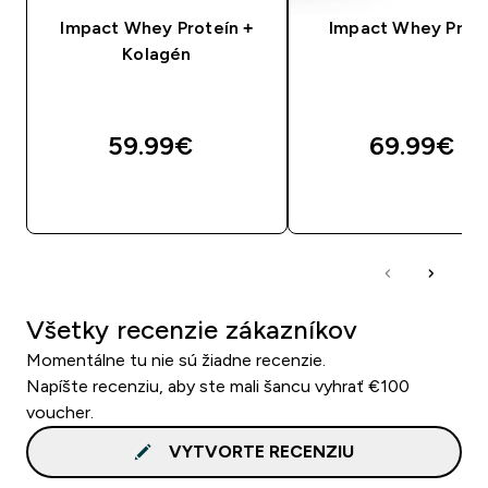
Impact Whey Proteín +
Impact Whey Prot
Kolagén
59.99€‎
69.99€‎
RÝCHLY NÁKUP
RÝCHLY NÁKU
Všetky recenzie zákazníkov
Momentálne tu nie sú žiadne recenzie.
Napíšte recenziu, aby ste mali šancu vyhrať €100
voucher.
VYTVORTE RECENZIU