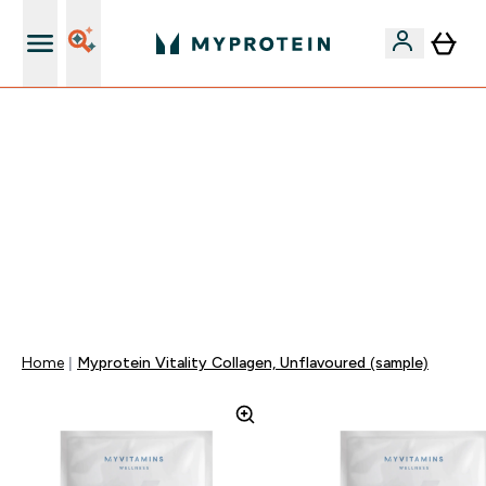
Najlepšia Kvalita
VÍKENDOVÁ AKCIE!
40% ZĽAVA NA VYBRANÉ OBLEČENIE
EXTRA 10% ZĽAVA PRI NÁKUPE 3KS OBLEČENIE
EXTRA 5% ZĽAVA PRI NÁKUPE NAD 80€
+ DARČEKY OD 50€ A 90€ ZADARMO
0 0
:
0 1
:
0 6
:
2 5
Days
Hodin
Minut
Sekund
Home
Myprotein Vitality Collagen, Unflavoured (sample)