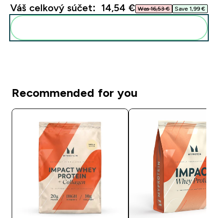
Váš celkový súčet:
14,54 €‎
Was 16,53 €‎
Save 1,99 €‎
Pridať tieto produkty do svojej rutiny
Recommended for you