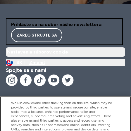
Prihláste sa na odber nášho newslettera
ZAREGISTRUJTE SA
Nastavenia súborov cookie
SK |
Zmeniť
Spojte sa s nami
We use cookies and other tracking tools on this site, which may be
provided by third parties, to operate and secure our site, enable
Pomoc & Informácie
social media features, enhance performance, tailor user
experiences, support our marketing and advertising efforts. These
also enable us and third parties to access and record user and
activity data, such as IP addresses and online identifiers, referring
Produkty
URLs, searches and interactions, browser and device details, and