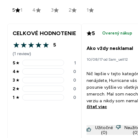
5
1
4
3
2
1
CELKOVÉ HODNOTENIE
5
Overený nákup
5
5 out of 5 stars
Ako vždy nesklamal
(1 review)
10/08/17 od Sam_uell12
5
★
1
5 stars rating 1 reviews
4
★
0
Nič lepšie v tejto kategór
4 stars rating 0 reviews
3
★
0
nenájdete, Hurricane vás
3 stars rating 0 reviews
posunie vyššie vo všetký
2
★
0
2 stars rating 0 reviews
smeroch. Mal som neoc
1
★
0
1 stars rating 0 reviews
verziu a nikdy som nema
čítať viac
problém ju vypiť, chuťov
na tom veľmi dobre,
rozpustnosťou takisto. U
Užitočné
Neuži
na ceste ku mne další bal
(0)
(0
určite odporúčam. Goes Well