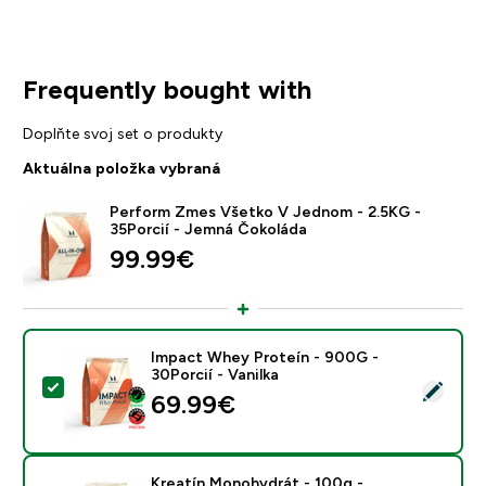
Frequently bought with
Doplňte svoj set o produkty
Aktuálna položka vybraná
Perform Zmes Všetko V Jednom - 2.5KG -
35Porcií - Jemná Čokoláda
99.99€‎
Impact Whey Proteín - 900G -
30Porcií - Vanilka
Vybrať tento produkt - Impact Whey Proteín - 900G - 
69.99€‎
Kreatín Monohydrát - 100g -