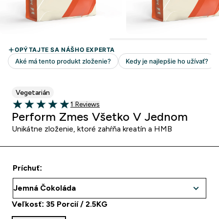
Vegetarián
1 customer reviews
1 Reviews
5 out of 5 stars
Perform Zmes Všetko V Jednom
Unikátne zloženie, ktoré zahŕňa kreatín a HMB
Príchuť:
Veľkosť: 35 Porcií / 2.5KG