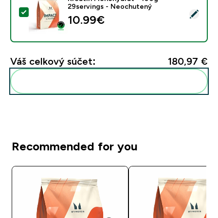
29servings - Neochutený
Vybrať tento produkt - Kreatín Monohydrát - 100g - 
10.99€‎
Váš celkový súčet:
180,97 €‎
Pridať tieto produkty do svojej rutiny
Recommended for you