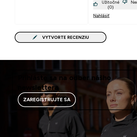
Užitočné
Ne
(0)
Nahlásiť
VYTVORTE RECENZIU
Prihláste sa na odber nášho
newslettera
ZAREGISTRUJTE SA