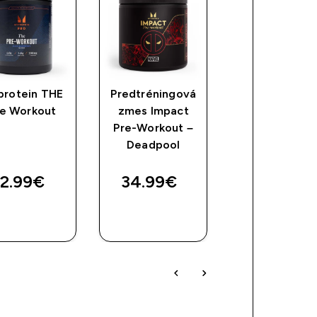
protein THE
Predtréningová
Predtréningo
re Workout
zmes Impact
zmes Impac
Pre-Workout –
Pre-Workout
Deadpool
Wolverine
2.99€‎
34.99€‎
39.49€‎
RÝCHLY
RÝCHLY
RÝCHLY
NÁKUP
NÁKUP
NÁKUP