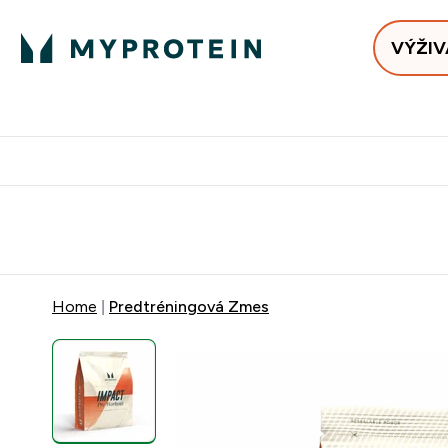
VÝŽIV
Bests
Doručenie Zadarmo Od €65
Najlepšia 
Home
Predtréningová Zmes