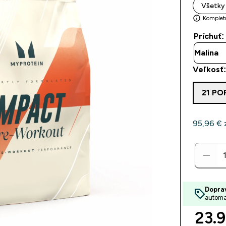
Všetky
Kompletn
Príchuť:
Veľkosť:
21 PO
95,96 €‎ 
Dopra
automa
23.9