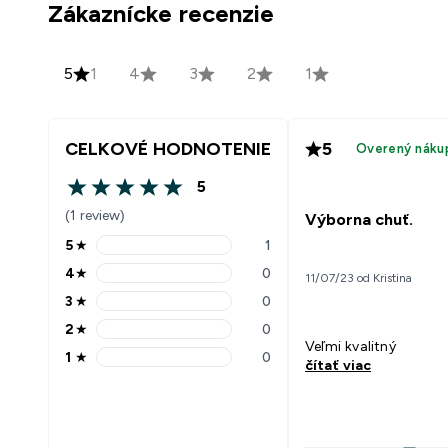
Zákaznícke recenzie
5
1
4
3
2
1
CELKOVÉ HODNOTENIE
5
Overený náku
5
5 out of 5 stars
(1 review)
Výborna chuť.
5
★
1
5 stars rating 1 reviews
4
★
0
11/07/23 od Kristina
4 stars rating 0 reviews
3
★
0
3 stars rating 0 reviews
2
★
0
2 stars rating 0 reviews
Veľmi kvalitný
1
★
0
čítať viac
1 stars rating 0 reviews