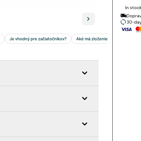
In stoc
Doprav
30-day