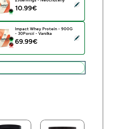
29servings - Neochutený
rať tento produkt - Kreatín Monohydrát - 100g - 29servings 
10.99€‎
Impact Whey Proteín - 900G
- 30Porcií - Vanilka
rať tento produkt - Impact Whey Proteín - 900G - 30Porcií - V
69.99€‎
Pridať tieto produkty do svojej rutiny