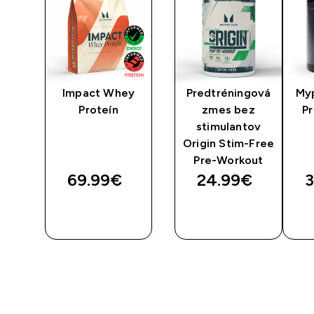
vá
Impact Whey
Predtréningová
My
re-
Proteín
zmes bez
P
stimulantov
Origin Stim-Free
Pre-Workout
69.99€‎
24.99€‎
3
RÝCHLY
RÝCHLY
NÁKUP
NÁKUP