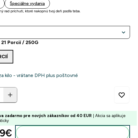
Špeciálne vydania
ý rad príchutí, ktoré nakopnú tvoj deň podľa teba.
 21 Porcií / 250G
RCIÍ
za kilo - vrátane DPH plus poštovné
va zadarmo pre nových zákazníkov od 40 EUR
| Akcia sa aplikuje
ticky
9€‎
Pridať do košíka