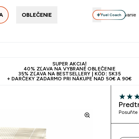
A
OBLEČENIE
Fuel Coach
ellery
Proteín
Vitamíny
Tyčinky a snacky
Vegán
Enter Proteín submenu
Enter Vitamíny submenu
Enter Tyčinky
Ent
⌄
⌄
⌄
⌄
Kvalita
Doprava zadarmo na proteíny nad 45€ v aplikácii
10€ z
SUPER AKCIA!
40% ZĽAVA NA VYBRANÉ OBLEČENIE
35% ZĽAVA NA BESTSELLERY | KÓD: SK35
+ DARČEKY ZADARMO PRI NÁKUPE NAD 50€ A 90€
5 out of 
Predt
Posuňte v