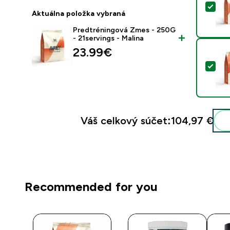
Vyb
Aktuálna položka vybraná
Predtréningová Zmes - 250G
- 21servings - Malina
23.99€‎
Vyb
Váš celkový súčet:
104,97 €‎
Recommended for you