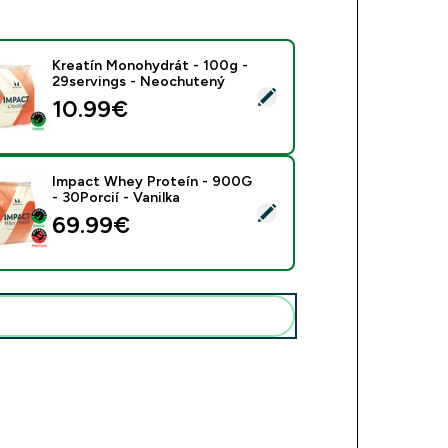
Kreatín Monohydrát - 100g -
29servings - Neochutený
rať tento produkt - Kreatín Monohydrát - 100g - 29servings 
10.99€‎
Impact Whey Proteín - 900G
- 30Porcií - Vanilka
rať tento produkt - Impact Whey Proteín - 900G - 30Porcií - V
69.99€‎
Pridať tieto produkty do svojej rutiny