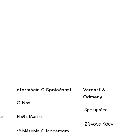
y
Informácie O Spoločnosti
Vernosť &
Odmeny
O Nás
Spolupráca
ie
Naša Kvalita
Zľavové Kódy
Vyhlásenie O Modernom