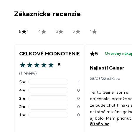
Zákaznícke recenzie
5
1
4
3
2
1
CELKOVÉ HODNOTENIE
5
Overený náku
5
5 out of 5 stars
Najlepší Gainer
(1 review)
28/03/22 od Katka
5
★
1
5 stars rating 1 reviews
4
★
0
Tento Gainer som si
4 stars rating 0 reviews
3
★
0
objednala, pretože s
3 stars rating 0 reviews
že bude chutiť inakši
2
★
0
2 stars rating 0 reviews
ostatné mliečne gaine
1
★
0
1 stars rating 0 reviews
aj bolo. Mám príchuť
čítať viac
je topka. Chutí výbor
vôbec nemám pocit ž