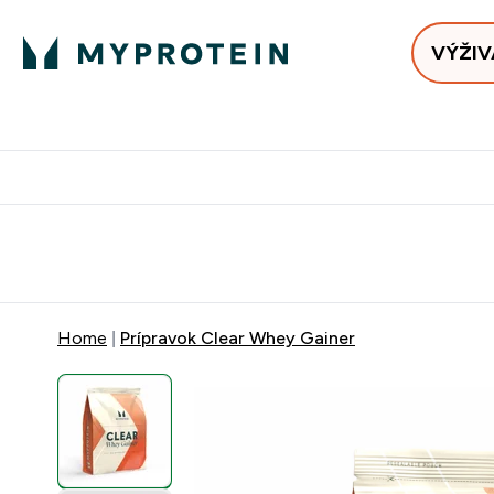
VÝŽIV
Bests
Doručenie Zadarmo Od €65
Najlepšia 
Home
Prípravok Clear Whey Gainer