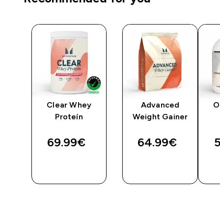
y
Clear Whey
Advanced
O
Proteín
Weight Gainer
69.99€‎
64.99€‎
5
RÝCHLY
RÝCHLY
NÁKUP
NÁKUP