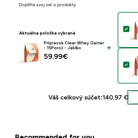
Doplňte svoj set o produkty
Vyb
Aktuálna položka vybraná
Prípravok Clear Whey Gainer
- 15Porcií - Jablko
59.99€‎
Vyb
Váš celkový súčet:
140,97 €‎
Recommended for you