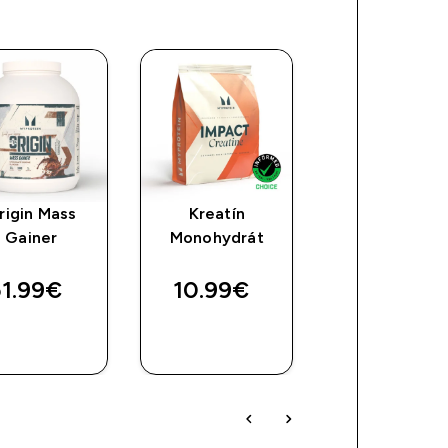
rigin Mass
Kreatín
Impact Whe
Gainer
Monohydrát
Izolát
1.99€‎
10.99€‎
99.99€‎
RÝCHLY
RÝCHLY
RÝCHLY
NÁKUP
NÁKUP
NÁKUP