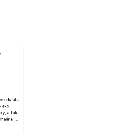
p
om dúfala
e ako
ry, a tak
 Malina a
ne a
e je