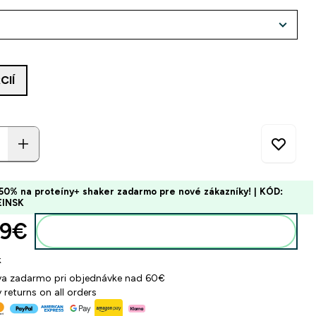
:
CIÍ
50% na proteíny+ shaker zadarmo pre nové zákazníky! | KÓD:
EINSK
9€‎
Pridať do košíka
k
a zadarmo pri objednávke nad 60€
 returns on all orders