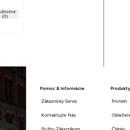
 iné
užitočné
vocná
(0)
Za mňa
jednám
Pomoc & Informácie
Produkt
Zákaznícky Servis
Proteín
Kontaktujte Nás
Oblečen
Služby Zákazníkom
Články