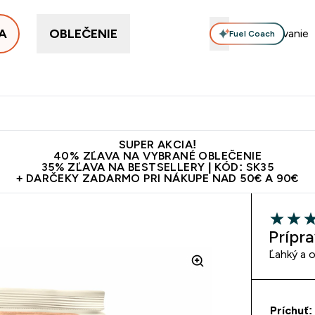
A
OBLEČENIE
Fuel Coach
ellery
Proteín
Vitamíny
Tyčinky a snacky
Vegán
Enter Proteín submenu
Enter Vitamíny submenu
Enter Tyčinky
Ent
⌄
⌄
⌄
⌄
Kvalita
Doprava zadarmo na proteíny nad 45€ v aplikácii
10€ z
SUPER AKCIA!
40% ZĽAVA NA VYBRANÉ OBLEČENIE
35% ZĽAVA NA BESTSELLERY | KÓD: SK35
+ DARČEKY ZADARMO PRI NÁKUPE NAD 50€ A 90€
5 out of 
Prípr
Ľahký a o
Príchuť: