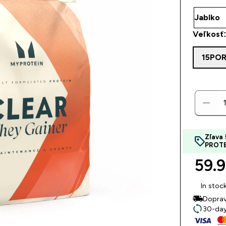
Veľkosť
15POR
Zľava 
PROT
59.9
In stoc
Doprav
30-day