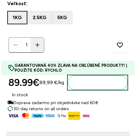
Veľkosť:
1KG
2.5KG
5KG
GARANTOVANÁ 40% ZĽAVA NA OBĽÚBENÉ PRODUKTY! |
POUŽITE KÓD: RYCHLO
89.99€‎
89,99 €‎/kg
Pridať do košíka
In stock
Doprava zadarmo pri objednávke nad 60€
30-day returns on all orders