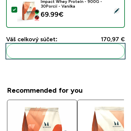
Impact Whey Proteín - 900G -
30Porcií - Vanilka
Vybrať tento produkt - Impact Whey Proteín - 900G - 
69.99€‎
Váš celkový súčet:
170,97 €‎
Pridať tieto produkty do svojej rutiny
Recommended for you