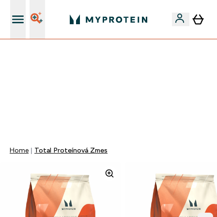
Najlepšia Kvalita
NOVÁ KOLEKCIA!
40% ZĽAVA | KÓD: RYCHLO
DOPRAVA ZADARMO OD 25€
+EXTRA 5% ZĽAVA PRI NÁKUPE 2KS OBLEČENIE
0 0
:
0 4
:
4 7
:
5 7
Days
Hodin
Minut
Sekund
Home
Total Proteínová Zmes