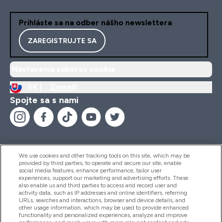
Prihláste sa na odber nášho newslettera
ZAREGISTRUJTE SA
Nastavenia súborov cookie
SK |
Zmeniť
Spojte sa s nami
We use cookies and other tracking tools on this site, which may be
provided by third parties, to operate and secure our site, enable
Pomoc & Informácie
social media features, enhance performance, tailor user
experiences, support our marketing and advertising efforts. These
also enable us and third parties to access and record user and
activity data, such as IP addresses and online identifiers, referring
Produkty
URLs, searches and interactions, browser and device details, and
other usage information, which may be used to provide enhanced
functionality and personalized experiences, analyze and improve