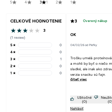
5
4
3
1
2
1
CELKOVÉ HODNOTENIE
3
Overený nákup
3
3 out of 5 stars
OK
(1 review)
5
★
0
04/02/26 od Plefky
5 stars rating 0 reviews
4
★
0
4 stars rating 0 reviews
Trošku umelá proteínová
3
★
1
3 stars rating 1 reviews
a mohli by byť o niečo m
2
★
0
2 stars rating 0 reviews
sladké, ale inak ako zdra
1
★
0
verzia snacku sú fajn.
1 stars rating 0 reviews
čítať viac
Užitočné
Neuži
(0)
(0
Nahlásiť