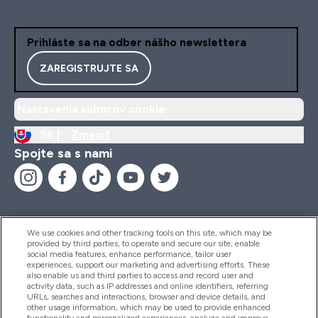
Prihláste sa na odber nášho newslettera
ZAREGISTRUJTE SA
Nastavenia súborov cookie
SK |
Zmeniť
Spojte sa s nami
We use cookies and other tracking tools on this site, which may be
provided by third parties, to operate and secure our site, enable
Pomoc & Informácie
social media features, enhance performance, tailor user
experiences, support our marketing and advertising efforts. These
also enable us and third parties to access and record user and
activity data, such as IP addresses and online identifiers, referring
Produkty
URLs, searches and interactions, browser and device details, and
other usage information, which may be used to provide enhanced