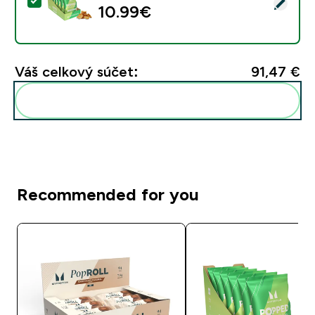
Vybrať tento produkt - Bielkovinové chrumky Popped Pr
10.99€‎
Váš celkový súčet:
91,47 €‎
Pridať tieto produkty do svojej rutiny
Recommended for you