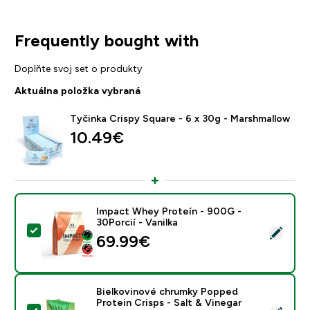
Frequently bought with
Doplňte svoj set o produkty
Aktuálna položka vybraná
Tyčinka Crispy Square - 6 x 30g - Marshmallow
10.49€‎
Impact Whey Proteín - 900G -
30Porcií - Vanilka
Vybrať tento produkt - Impact Whey Proteín - 900G - 
69.99€‎
Bielkovinové chrumky Popped
Protein Crisps - Salt & Vinegar