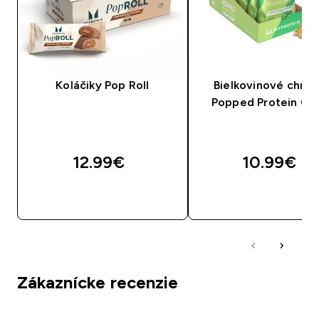
Koláčiky Pop Roll
Bielkovinové chru
Popped Protein Cri
12.99€‎
10.99€‎
RÝCHLY NÁKUP
RÝCHLY NÁKU
Zákaznícke recenzie