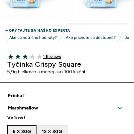
1 customer reviews
1 Reviews
3 out of 5 stars
Tyčinka Crispy Square
5,9g bielkovín a menej ako 100 kalórií
Príchuť:
Veľkosť:
6 X 30G
12 X 30G