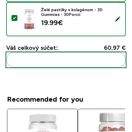
Želé pastilky s kolagénom - 30
Gummies - 30Porcií
Vybrať tento produkt - Želé pastilky s kolagénom - 3
19.99€‎
Váš celkový súčet:
60,97 €‎
Pridať tieto produkty do svojej rutiny
Recommended for you