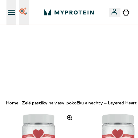
Najlepšia Kvalita
VÍKENDOVÁ AKCIE!
40% ZĽAVA NA VYBRANÉ OBLEČENIE
EXTRA 10% ZĽAVA PRI NÁKUPE 3KS OBLEČENIE
EXTRA 5% ZĽAVA PRI NÁKUPE NAD 80€
+ DARČEKY OD 50€ A 90€ ZADARMO
0 0
:
0 9
:
0 8
:
5 4
Days
Hodin
Minut
Sekund
Home
Želé pastilky na vlasy, pokožku a nechty – Layered Heart