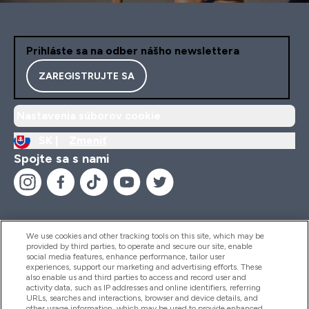
Prihláste sa na odber nášho newslettera
ZAREGISTRUJTE SA
Nastavenia súborov cookie
SK |
Zmeniť
Spojte sa s nami
We use cookies and other tracking tools on this site, which may be
provided by third parties, to operate and secure our site, enable
Pomoc & Informácie
social media features, enhance performance, tailor user
experiences, support our marketing and advertising efforts. These
also enable us and third parties to access and record user and
activity data, such as IP addresses and online identifiers, referring
Produkty
URLs, searches and interactions, browser and device details, and
other usage information, which may be used to provide enhanced