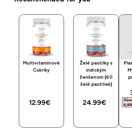
uly
Multivitamínové
Želé pastilky s
Pla
m
Cukríky
indickým
M
ženšenom (60
p
želé pastiliek)
Pův
12.99€‎
24.99€‎
6,99
RÝCHLY
RÝCHLY
NÁKUP
NÁKUP