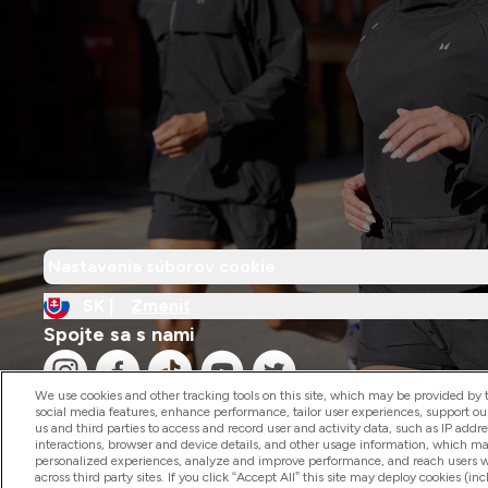
Nastavenia súborov cookie
SK |
Zmeniť
Spojte sa s nami
We use cookies and other tracking tools on this site, which may be provided by th
social media features, enhance performance, tailor user experiences, support ou
us and third parties to access and record user and activity data, such as IP addr
interactions, browser and device details, and other usage information, which m
personalized experiences, analyze and improve performance, and reach users wi
2026 The Hut.com Ltd
across third party sites. If you click “Accept All” this site may deploy cookies (inc