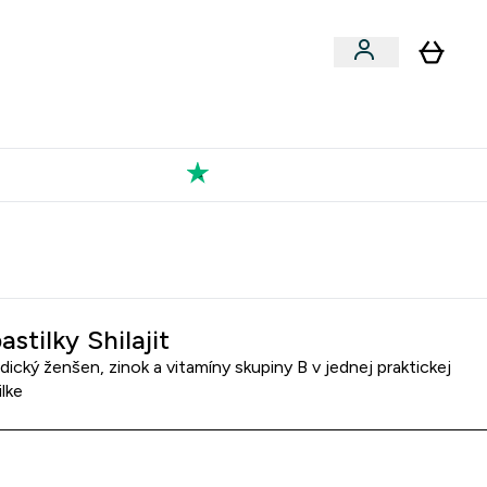
Výkon
 a snacky submenu
er Vegán submenu
Enter Výkon submenu
⌄
a každého nového priateľa
Kolekcia Tatiany
astilky Shilajit
 indický ženšen, zinok a vitamíny skupiny B v jednej praktickej
ilke
: