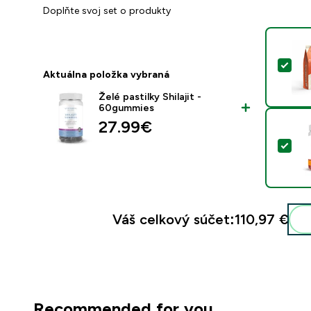
Doplňte svoj set o produkty
Vyb
Aktuálna položka vybraná
Želé pastilky Shilajit -
60gummies
27.99€‎
Vyb
Váš celkový súčet:
110,97 €‎
Recommended for you