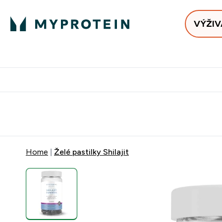
VÝŽIV
Bests
Doručenie Zadarmo Od €65
Najlepšia 
Home
Želé pastilky Shilajit