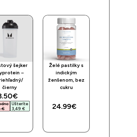
stový šejker
Želé pastilky s
KSM-66®
yprotein –
indickým
Ashwagandh
riehľadný/
ženšenom, bez
Kapsuly
čierny
cukru
discounted price
3.50€‎
odne
Ušteríte
24.99€‎
9.99€‎
 €‎
3,49 €‎
RÝCHLY
RÝCHLY
RÝCHLY
NÁKUP
NÁKUP
NÁKUP