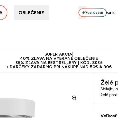
A
OBLEČENIE
Fuel Coach
ellery
Proteín
Vitamíny
Tyčinky a snacky
Vegán
Enter Proteín submenu
Enter Vitamíny submenu
Enter Tyčinky
Ent
⌄
⌄
⌄
⌄
Kvalita
Doprava zadarmo na proteíny nad 45€ v aplikácii
10€ z
SUPER AKCIA!
40% ZĽAVA NA VYBRANÉ OBLEČENIE
35% ZĽAVA NA BESTSELLERY | KÓD: SK35
+ DARČEKY ZADARMO PRI NÁKUPE NAD 50€ A 90€
Želé p
Shilajit,
želé past
Veľkosť