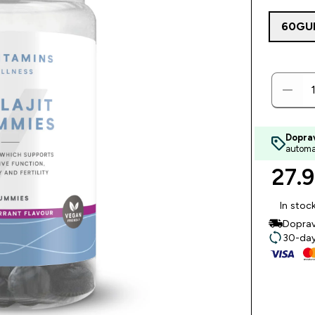
60GU
Dopra
automa
27.9
In stoc
Doprav
30-day