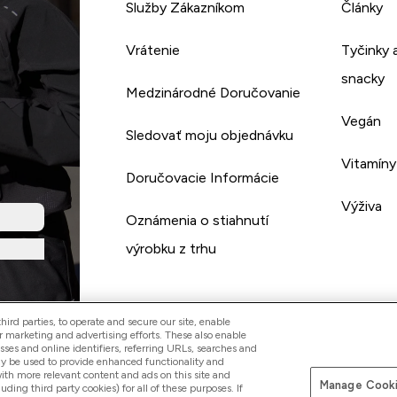
Služby Zákazníkom
Články
Vrátenie
Tyčinky 
snacky
Medzinárodné Doručovanie
Vegán
Sledovať moju objednávku
Vitamíny
Doručovacie Informácie
Výživa
Oznámenia o stiahnutí
výrobku z trhu
ird parties, to operate and secure our site, enable
r marketing and advertising efforts. These also enable
esses and online identifiers, referring URLs, searches and
ay be used to provide enhanced functionality and
th more relevant content and ads on this site and
Manage Cooki
Pay with
luding third party cookies) for all of these purposes. If