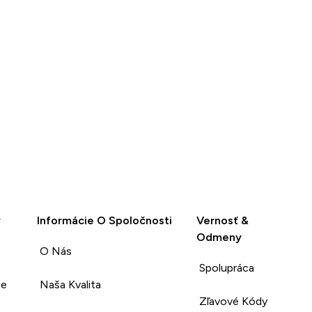
y
Informácie O Spoločnosti
Vernosť &
Odmeny
O Nás
Spolupráca
ie
Naša Kvalita
Zľavové Kódy