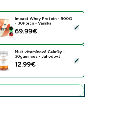
Impact Whey Proteín - 900G
- 30Porcií - Vanilka
rať tento produkt - Impact Whey Proteín - 900G - 30Porcií - V
69.99€‎
Multivitamínové Cukríky -
30gummies - Jahodová
rať tento produkt - Multivitamínové Cukríky - 30gummies - Ja
12.99€‎
Pridať tieto produkty do svojej rutiny