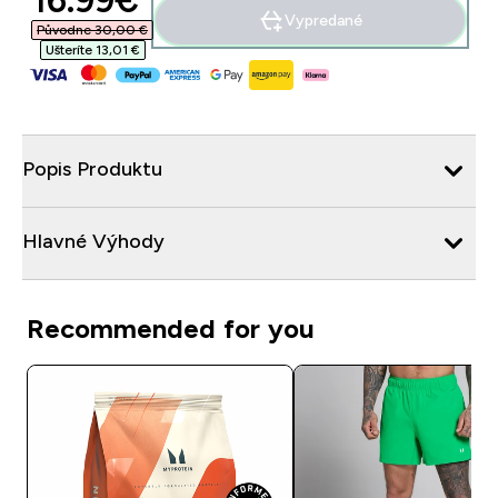
16.99€‎
Vypredané
Původne 30,00 €‎
Ušteríte 13,01 €‎
Popis Produktu
Hlavné Výhody
Recommended for you