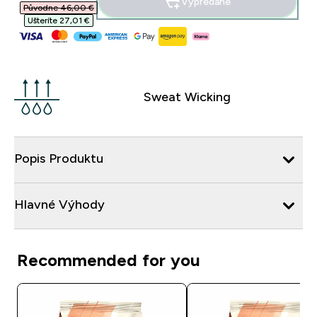
Vypredané
Původne 46,00 €‎
Ušteríte 27,01 €‎
Sweat Wicking
Popis Produktu
Hlavné Výhody
Recommended for you