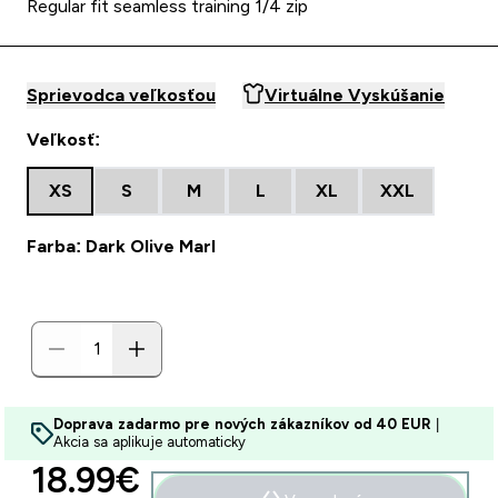
Regular fit seamless training 1/4 zip
Sprievodca veľkosťou
Virtuálne Vyskúšanie
Veľkosť:
XS
S
M
L
XL
XXL
Farba: Dark Olive Marl
Doprava zadarmo pre nových zákazníkov od 40 EUR
|
Akcia sa aplikuje automaticky
discounted price
18.99€‎