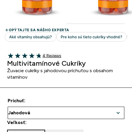
4 customer reviews
4 Reviews
4.75 out of 5 stars
Multivitamínové Cukríky
Žuvacie cukríky s jahodovou príchuťou s obsahom
vitamínov
Príchuť:
Veľkosť: