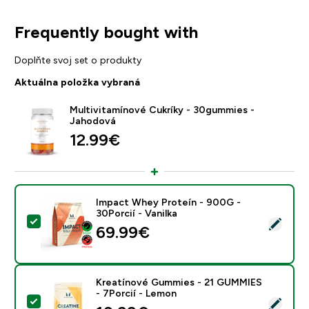
Frequently bought with
Doplňte svoj set o produkty
Aktuálna položka vybraná
Multivitamínové Cukríky - 30gummies -
Jahodová
12.99€‎
Impact Whey Proteín - 900G -
30Porcií - Vanilka
Vybrať tento produkt - Impact Whey Proteín - 900G - 
69.99€‎
Kreatínové Gummies - 21 GUMMIES
- 7Porcií - Lemon
Vybrať tento produkt - Kreatínové Gummies - 21 GUM