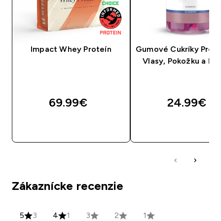
Impact Whey Proteín
Gumové Cukríky Pre 
Vlasy, Pokožku a Ne
69.99€‎
24.99€‎
RÝCHLY NÁKUP
RÝCHLY NÁKU
Zákaznícke recenzie
5
3
4
1
3
2
1