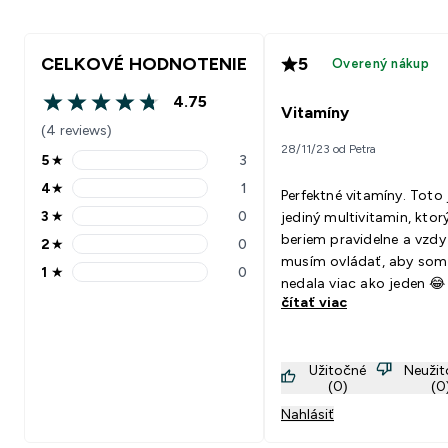
CELKOVÉ HODNOTENIE
5
Overený nákup
4.75
4.75 out of 5 stars
Vitamíny
(4 reviews)
28/11/23 od Petra
5
★
3
5 stars rating 3 reviews
4
★
1
Perfektné vitamíny. Toto 
4 stars rating 1 reviews
3
★
0
jediný multivitamin, ktor
3 stars rating 0 reviews
beriem pravidelne a vzdy
2
★
0
2 stars rating 0 reviews
musím ovládať, aby som 
1
★
0
1 stars rating 0 reviews
nedala viac ako jeden 😂
čítať viac
Užitočné
Neuži
(0)
(0
Nahlásiť