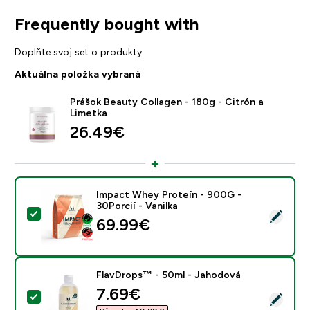
Frequently bought with
Doplňte svoj set o produkty
Aktuálna položka vybraná
Prášok Beauty Collagen - 180g - Citrón a
Limetka
26.49€‎
Impact Whey Proteín - 900G -
30Porcií - Vanilka
Vybrať tento produkt - Impact Whey Proteín - 900G - 
69.99€‎
FlavDrops™ - 50ml - Jahodová
discounted price
7.69€‎
Vybrať tento produkt - FlavDrops™ - 50ml - Jahodov