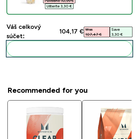
Původne 10,99 €‎
Ušteríte 3,30 €‎
Váš celkový
Was
Save
104,17 €‎
107,47 €‎
3,30 €‎
súčet:
Pridať tieto produkty do svojej rutiny
Recommended for you