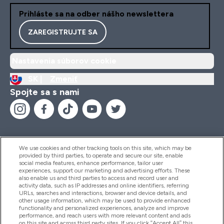
Prihláste sa na odber nášho newslettera
ZAREGISTRUJTE SA
Nastavenia súborov cookie
SK |
Zmeniť
Spojte sa s nami
We use cookies and other tracking tools on this site, which may be
provided by third parties, to operate and secure our site, enable
Pomoc & Informácie
social media features, enhance performance, tailor user
experiences, support our marketing and advertising efforts. These
also enable us and third parties to access and record user and
activity data, such as IP addresses and online identifiers, referring
Produkty
URLs, searches and interactions, browser and device details, and
other usage information, which may be used to provide enhanced
functionality and personalized experiences, analyze and improve
performance, and reach users with more relevant content and ads
on this site and across third party sites. If you click “Accept All” this