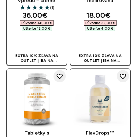
vpredu – čierne
melírovaná
(1)
5 out of 5 stars
discounted price
discounted pri
36.00€‎
18.00€‎
Původne 48,00 €‎
Původne 22,00 €‎
Ušteríte 12,00 €‎
Ušteríte 4,00 €‎
RÝCHLY NÁKUP
RÝCHLY NÁKUP
EXTRA 10% ZĽAVA NA
EXTRA 10% ZĽAVA NA
OUTLET | IBA NA
OUTLET | IBA NA
OBMEDZENÚ DOBU
OBMEDZENÚ DOBU
Tabletky s
FlavDrops™