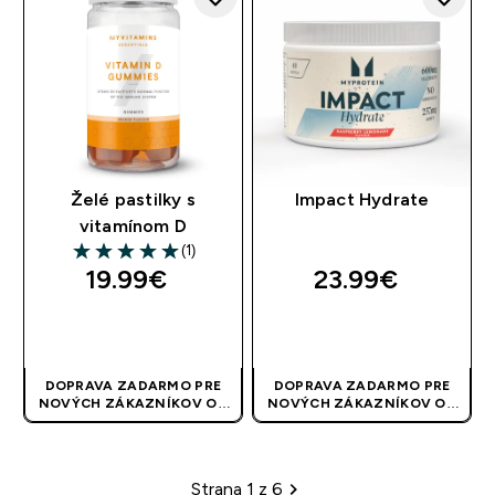
Želé pastilky s
Impact Hydrate
vitamínom D
(1)
5 out of 5 stars
19.99€‎
23.99€‎
RÝCHLY NÁKUP
RÝCHLY NÁKUP
DOPRAVA ZADARMO PRE
DOPRAVA ZADARMO PRE
NOVÝCH ZÁKAZNÍKOV OD
NOVÝCH ZÁKAZNÍKOV OD
40 EUR
| AKCIA SA APLIKUJE
40 EUR
| AKCIA SA APLIKUJE
AUTOMATICKY
AUTOMATICKY
Strana 1 z 6