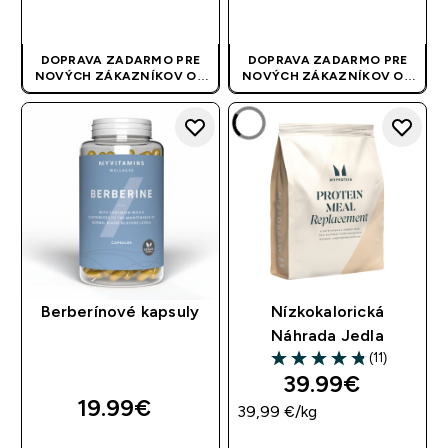
RÝCHLY NÁKUP
RÝCHLY NÁKUP
DOPRAVA ZADARMO PRE
DOPRAVA ZADARMO PRE
NOVÝCH ZÁKAZNÍKOV OD
NOVÝCH ZÁKAZNÍKOV OD
40 EUR
| AKCIA SA APLIKUJE
40 EUR
| AKCIA SA APLIKUJE
AUTOMATICKY
AUTOMATICKY
Berberínové kapsuly
Nízkokalorická
Náhrada Jedla
(11)
4.82 out of 5 stars
39.99€‎
19.99€‎
39,99 €‎/kg