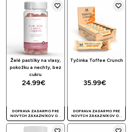
AUTOMATICKY
AUTOMATICKY
Želé pastilky na vlasy,
Tyčinka Toffee Crunch
pokožku a nechty, bez
cukru
24.99€‎
35.99€‎
RÝCHLY NÁKUP
RÝCHLY NÁKUP
DOPRAVA ZADARMO PRE
DOPRAVA ZADARMO PRE
NOVÝCH ZÁKAZNÍKOV OD
NOVÝCH ZÁKAZNÍKOV OD
40 EUR
| AKCIA SA APLIKUJE
40 EUR
| AKCIA SA APLIKUJE
AUTOMATICKY
AUTOMATICKY