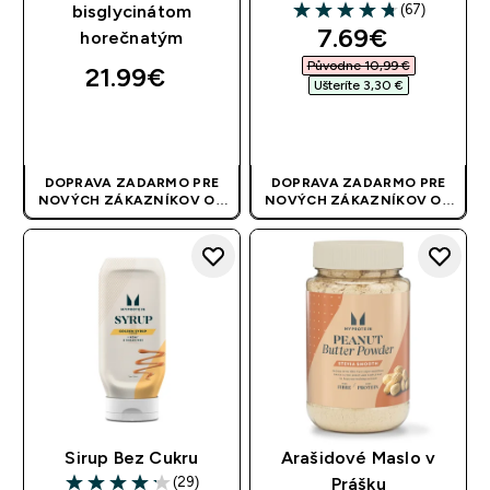
(67)
bisglycinátom
4.76 out of 5 stars
discounted pr
7.69€‎
horečnatým
Původne 10,99 €‎
21.99€‎
Ušteríte 3,30 €‎
RÝCHLY NÁKUP
RÝCHLY NÁKUP
DOPRAVA ZADARMO PRE
DOPRAVA ZADARMO PRE
NOVÝCH ZÁKAZNÍKOV OD
NOVÝCH ZÁKAZNÍKOV OD
40 EUR
| AKCIA SA APLIKUJE
40 EUR
| AKCIA SA APLIKUJE
AUTOMATICKY
AUTOMATICKY
Sirup Bez Cukru
Arašidové Maslo v
(29)
Prášku