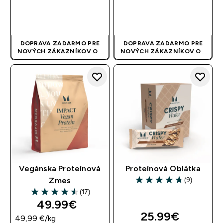
RÝCHLY NÁKUP
RÝCHLY NÁKUP
DOPRAVA ZADARMO PRE
DOPRAVA ZADARMO PRE
NOVÝCH ZÁKAZNÍKOV OD
NOVÝCH ZÁKAZNÍKOV OD
40 EUR
| AKCIA SA APLIKUJE
40 EUR
| AKCIA SA APLIKUJE
AUTOMATICKY
AUTOMATICKY
Vegánska Proteínová
Proteínová Oblátka
(9)
Zmes
4.78 out of 5 stars
(17)
4.59 out of 5 stars
49.99€‎
25.99€‎
49,99 €‎/kg