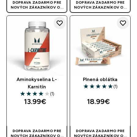
DOPRAVA ZADARMO PRE
DOPRAVA ZADARMO PRE
NOVÝCH ZÁKAZNÍKOV OD
NOVÝCH ZÁKAZNÍKOV OD
40 EUR
| AKCIA SA APLIKUJE
40 EUR
| AKCIA SA APLIKUJE
AUTOMATICKY
AUTOMATICKY
Aminokyselina L-
Plnená oblátka
(1)
Karnitín
5 out of 5 stars
(1)
4 out of 5 stars
13.99€‎
18.99€‎
RÝCHLY NÁKUP
RÝCHLY NÁKUP
DOPRAVA ZADARMO PRE
DOPRAVA ZADARMO PRE
NOVÝCH ZÁKAZNÍKOV OD
NOVÝCH ZÁKAZNÍKOV OD