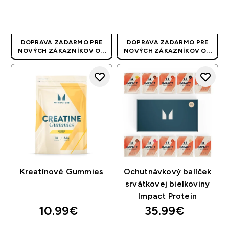
RÝCHLY NÁKUP
RÝCHLY NÁKUP
DOPRAVA ZADARMO PRE
DOPRAVA ZADARMO PRE
NOVÝCH ZÁKAZNÍKOV OD
NOVÝCH ZÁKAZNÍKOV OD
40 EUR
| AKCIA SA APLIKUJE
40 EUR
| AKCIA SA APLIKUJE
AUTOMATICKY
AUTOMATICKY
Kreatínové Gummies
Ochutnávkový balíček
srvátkovej bielkoviny
Impact Protein
10.99€‎
35.99€‎