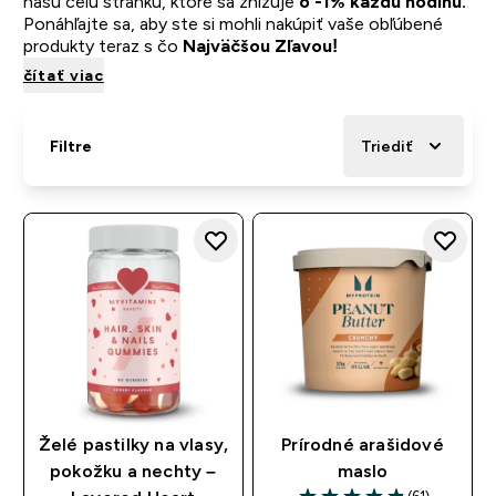
našu celú stránku, ktoré sa znižuje
o -1% každú hodinu.
Ponáhľajte sa, aby ste si mohli nakúpiť vaše obľúbené
produkty teraz s čo
Najväčšou Zľavou!
čítať viac
Filtre
Triediť
Želé pastilky na vlasy,
Prírodné arašidové
pokožku a nechty –
maslo