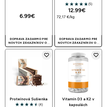
4.21 out of 5 stars
(5)
4.8 out of 5 stars
12.99€‎
6.99€‎
72,17 €‎/kg
RÝCHLY NÁKUP
RÝCHLY NÁKUP
DOPRAVA ZADARMO PRE
DOPRAVA ZADARMO PRE
NOVÝCH ZÁKAZNÍKOV OD
NOVÝCH ZÁKAZNÍKOV OD
40 EUR
| AKCIA SA APLIKUJE
40 EUR
| AKCIA SA APLIKUJE
AUTOMATICKY
AUTOMATICKY
Proteínová Sušienka
Vitamín D3 a K2 v
(4)
kapsulách
4.5 out of 5 stars