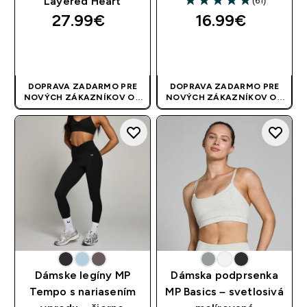
(61)
Layered Heart
4.9 out of 5 stars
27.99€‎
16.99€‎
RÝCHLY NÁKUP
RÝCHLY NÁKUP
DOPRAVA ZADARMO PRE
DOPRAVA ZADARMO PRE
NOVÝCH ZÁKAZNÍKOV OD
NOVÝCH ZÁKAZNÍKOV OD
40 EUR
| AKCIA SA APLIKUJE
40 EUR
| AKCIA SA APLIKUJE
AUTOMATICKY
AUTOMATICKY
Dámske legíny MP
Dámska podprsenka
Tempo s nariasením
MP Basics – svetlosivá