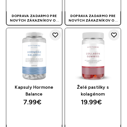
RÝCHLY NÁKUP
RÝCHLY NÁKUP
DOPRAVA ZADARMO PRE
DOPRAVA ZADARMO PRE
NOVÝCH ZÁKAZNÍKOV OD
NOVÝCH ZÁKAZNÍKOV OD
40 EUR
| AKCIA SA APLIKUJE
40 EUR
| AKCIA SA APLIKUJE
AUTOMATICKY
AUTOMATICKY
Kapsuly Hormone
Želé pastilky s
Balance
kolagénom
7.99€‎
19.99€‎
RÝCHLY NÁKUP
RÝCHLY NÁKUP