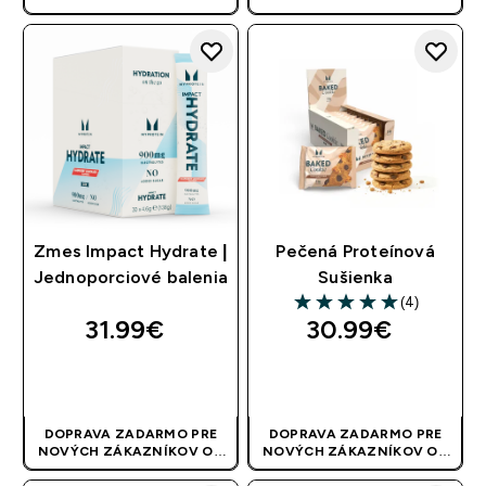
40 EUR
| AKCIA SA APLIKUJE
40 EUR
| AKCIA SA APLIKUJE
AUTOMATICKY
AUTOMATICKY
Zmes Impact Hydrate |
Pečená Proteínová
Jednoporciové balenia
Sušienka
(4)
5 out of 5 stars
31.99€‎
30.99€‎
RÝCHLY NÁKUP
RÝCHLY NÁKUP
DOPRAVA ZADARMO PRE
DOPRAVA ZADARMO PRE
NOVÝCH ZÁKAZNÍKOV OD
NOVÝCH ZÁKAZNÍKOV OD
40 EUR
| AKCIA SA APLIKUJE
40 EUR
| AKCIA SA APLIKUJE