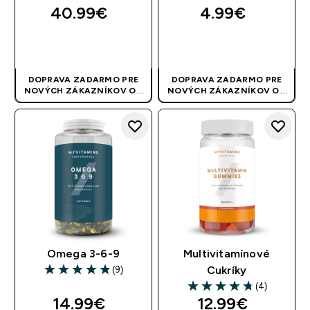
40.99€‎
4.99€‎
RÝCHLY NÁKUP
RÝCHLY NÁKUP
DOPRAVA ZADARMO PRE
DOPRAVA ZADARMO PRE
NOVÝCH ZÁKAZNÍKOV OD
NOVÝCH ZÁKAZNÍKOV OD
40 EUR
| AKCIA SA APLIKUJE
40 EUR
| AKCIA SA APLIKUJE
AUTOMATICKY
AUTOMATICKY
Omega 3-6-9
Multivitamínové
(9)
Cukríky
4.89 out of 5 stars
(4)
4.75 out of 5 stars
14.99€‎
12.99€‎