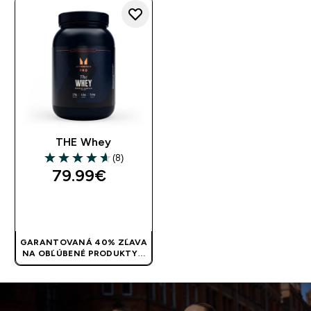
THE Whey
(8)
4.63 out of 5 stars
79.99€‎
RÝCHLY NÁKUP
GARANTOVANÁ 40% ZĽAVA
NA OBĽÚBENÉ PRODUKTY! |
POUŽITE KÓD: RYCHLO