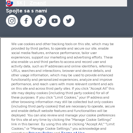
SK |
Zmeniť
Spojte sa s nami
We use cookies and other tracking tools on this site, which may be
provided by third parties, to operate and secure our site, enable
Pomoc & Informácie
social media features, enhance performance, tailor user
experiences, support our marketing and advertising efforts. These
also enable us and third parties to access and record user and
activity data, such as IP addresses and online identifiers, referring
Produkty
URLs, searches and interactions, browser and device details, and
other usage information, which may be used to provide enhanced
functionality and personalized experiences, analyze and improve
performance, and reach users with more relevant content and ads
on this site and across third party sites. If you click “Accept All” this
Informácie O Spoločnosti
site may deploy cookies (including third party cookies) for all of
these purposes. If you click “Limit Cookies,” your IP address and
other browsing information may still be collected but only cookies
(including third party cookies) that are necessary to operate, secure
Vernosť & Odmeny
and enable default website features and functionalities will be
deployed. You can also review and manage your cookie preferences
for this site at any time by clicking the “Manage Cookie Settings”
link in this banner. By using this site or clicking "Accept All," "Limit
Cookies," or "Manage Cookie Settings," you acknowledge and
2026 The Hut.com Ltd