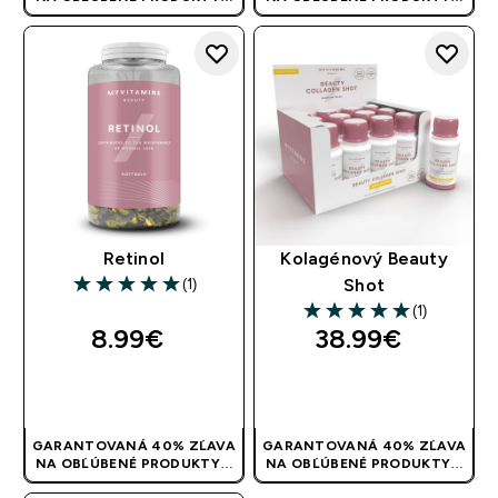
POUŽITE KÓD: RYCHLO
POUŽITE KÓD: RYCHLO
Retinol
Kolagénový Beauty
(1)
Shot
5 out of 5 stars
(1)
5 out of 5 stars
8.99€‎
38.99€‎
RÝCHLY NÁKUP
RÝCHLY NÁKUP
GARANTOVANÁ 40% ZĽAVA
GARANTOVANÁ 40% ZĽAVA
NA OBĽÚBENÉ PRODUKTY! |
NA OBĽÚBENÉ PRODUKTY! |
POUŽITE KÓD: RYCHLO
POUŽITE KÓD: RYCHLO