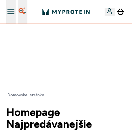
Najlepšia Kvalita
MAKAJ NA SEBE!
40% ZĽAVA | KÓD: RYCHLO
EXTRA 5% ZĽAVA PRI NÁKUPE NAD 80€
+EXTRA 5% ZĽAVA PRI NÁKUPE 2KS OBLEČENIE
0 0
:
0 2
:
1 3
:
4 2
Days
Hodin
Minut
Sekund
Domovskej stránke
Homepage
Najpredávanejšie