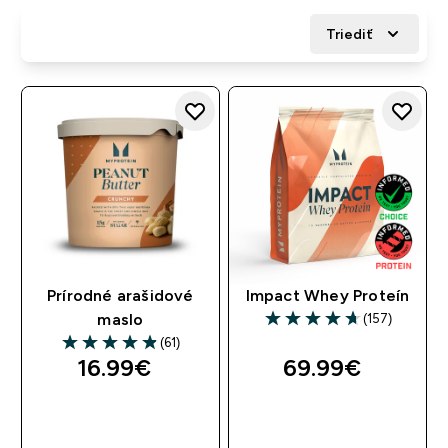
Triediť
Prírodné arašidové
Impact Whey Proteín
(157)
maslo
4.67 out of 5 stars
(61)
4.9 out of 5 stars
16.99€‎
69.99€‎
RÝCHLY NÁKUP
RÝCHLY NÁKUP