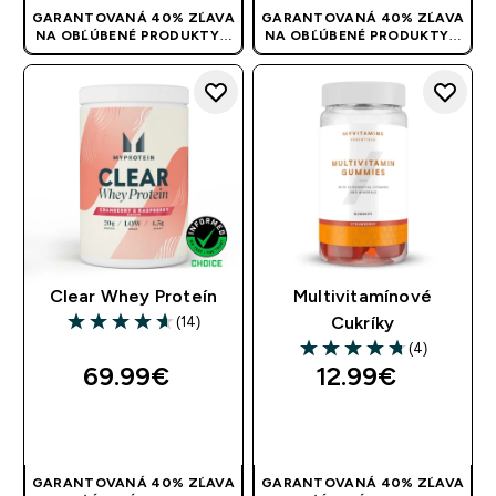
GARANTOVANÁ 40% ZĽAVA
GARANTOVANÁ 40% ZĽAVA
NA OBĽÚBENÉ PRODUKTY! |
NA OBĽÚBENÉ PRODUKTY! |
POUŽITE KÓD: RYCHLO
POUŽITE KÓD: RYCHLO
Clear Whey Proteín
Multivitamínové
(14)
Cukríky
4.64 out of 5 stars
(4)
4.75 out of 5 stars
69.99€‎
12.99€‎
RÝCHLY NÁKUP
RÝCHLY NÁKUP
GARANTOVANÁ 40% ZĽAVA
GARANTOVANÁ 40% ZĽAVA