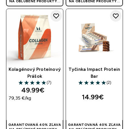
NA OBĽÚBENÉ PRODUKTY! |
NA OBĽÚBENÉ PRODUKTY! |
POUŽITE KÓD: RYCHLO
POUŽITE KÓD: RYCHLO
Kolagénový Proteínový
Tyčinka Impact Protein
Prášok
Bar
(7)
(2)
4.86 out of 5 stars
5 out of 5 stars
49.99€‎
14.99€‎
79,35 €‎/kg
RÝCHLY NÁKUP
RÝCHLY NÁKUP
GARANTOVANÁ 40% ZĽAVA
GARANTOVANÁ 40% ZĽAVA