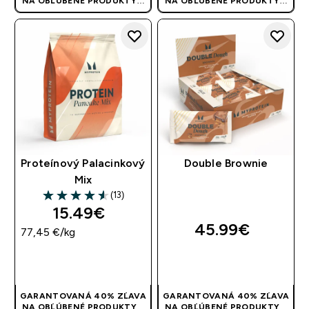
NA OBĽÚBENÉ PRODUKTY! |
NA OBĽÚBENÉ PRODUKTY! |
POUŽITE KÓD: RYCHLO
POUŽITE KÓD: RYCHLO
Proteínový Palacinkový
Double Brownie
Mix
(13)
4.54 out of 5 stars
15.49€‎
45.99€‎
77,45 €‎/kg
RÝCHLY NÁKUP
RÝCHLY NÁKUP
GARANTOVANÁ 40% ZĽAVA
GARANTOVANÁ 40% ZĽAVA
NA OBĽÚBENÉ PRODUKTY! |
NA OBĽÚBENÉ PRODUKTY! |