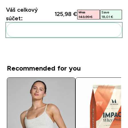
Váš celkový
Was
Save
125,98 €‎
143,99 €‎
18,01 €‎
súčet:
Pridať tieto produkty do svojej rutiny
Recommended for you