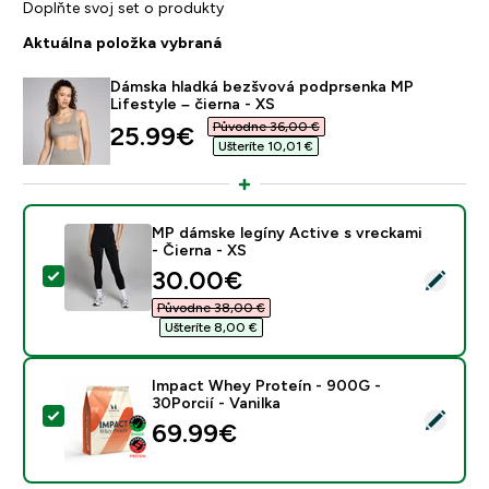
Doplňte svoj set o produkty
Aktuálna položka vybraná
Dámska hladká bezšvová podprsenka MP
Lifestyle – čierna - XS
Původne 36,00 €‎
discounted price
25.99€‎
Ušteríte 10,01 €‎
MP dámske legíny Active s vreckami
- Čierna - XS
discounted price
30.00€‎
Vybrať tento produkt - MP dámske legíny Active s vrec
Původne 38,00 €‎
Ušteríte 8,00 €‎
Impact Whey Proteín - 900G -
30Porcií - Vanilka
Vybrať tento produkt - Impact Whey Proteín - 900G - 
69.99€‎