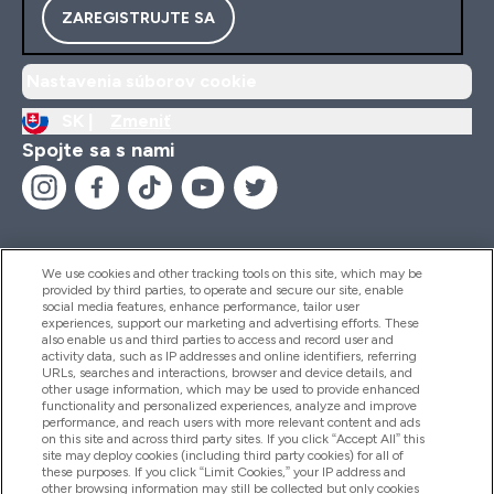
ZAREGISTRUJTE SA
Nastavenia súborov cookie
SK |
Zmeniť
Spojte sa s nami
We use cookies and other tracking tools on this site, which may be
provided by third parties, to operate and secure our site, enable
Pomoc & Informácie
social media features, enhance performance, tailor user
experiences, support our marketing and advertising efforts. These
also enable us and third parties to access and record user and
activity data, such as IP addresses and online identifiers, referring
Produkty
URLs, searches and interactions, browser and device details, and
other usage information, which may be used to provide enhanced
functionality and personalized experiences, analyze and improve
performance, and reach users with more relevant content and ads
on this site and across third party sites. If you click “Accept All” this
Informácie O Spoločnosti
site may deploy cookies (including third party cookies) for all of
these purposes. If you click “Limit Cookies,” your IP address and
other browsing information may still be collected but only cookies