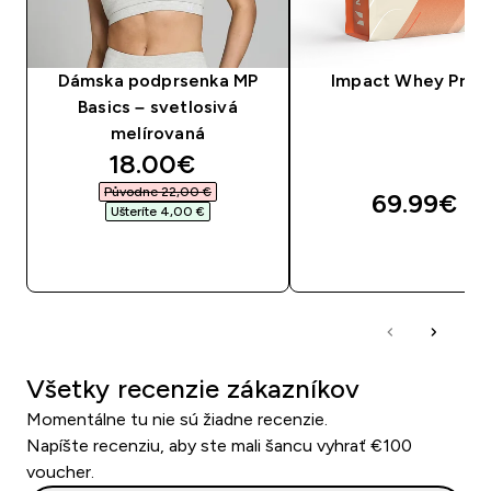
Dámska podprsenka MP
Impact Whey Prot
Basics – svetlosivá
melírovaná
discounted price
18.00€‎
Původne 22,00 €‎
69.99€‎
Ušteríte 4,00 €‎
RÝCHLY NÁKUP
RÝCHLY NÁKU
Všetky recenzie zákazníkov
Momentálne tu nie sú žiadne recenzie.
Napíšte recenziu, aby ste mali šancu vyhrať €100
voucher.