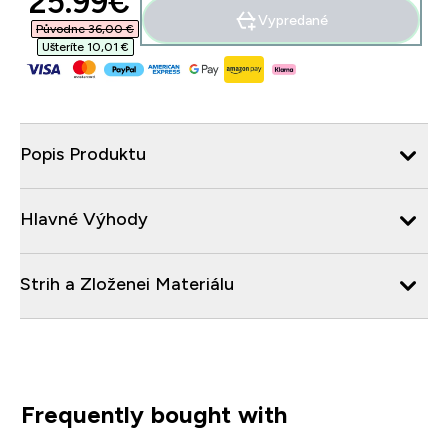
discounted price
25.99€‎
Vypredané
Původne 36,00 €‎
Ušteríte 10,01 €‎
Popis Produktu
Hlavné Výhody
Strih a Zloženei Materiálu
Frequently bought with