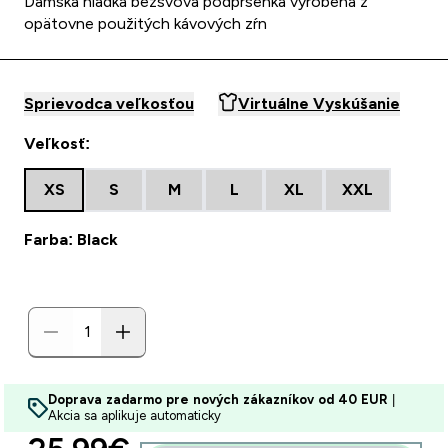
Dámska hladká bezšvová podprsenka vyrobená z
opätovne použitých kávových zŕn
Sprievodca veľkosťou
Virtuálne Vyskúšanie
Veľkosť:
XS
S
M
L
XL
XXL
Farba: Black
Doprava zadarmo pre nových zákazníkov od 40 EUR
|
Akcia sa aplikuje automaticky