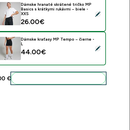
Dámske hranaté skrátené tričko MP
Basics s krátkymi rukávmi – biele -
ybrať tento produkt - Dámske hranaté skrátené tričko MP Basic
XXS
26.00€‎
Dámske kraťasy MP Tempo – čierne -
L
ybrať tento produkt - Dámske kraťasy MP Tempo – čierne - L
44.00€‎
0 €‎
Pridať tieto produkty do svojej rutiny