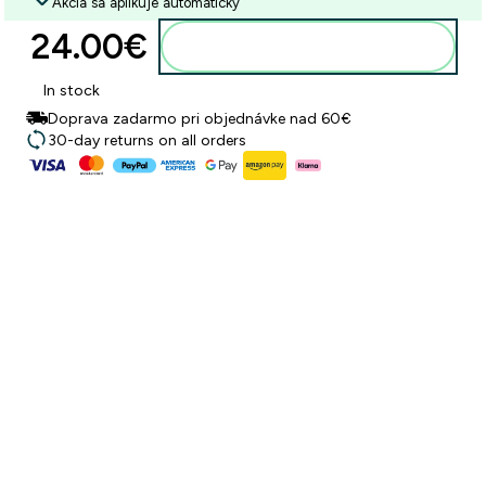
Akcia sa aplikuje automaticky
24.00€‎
Pridať do košíka
In stock
Doprava zadarmo pri objednávke nad 60€
30-day returns on all orders