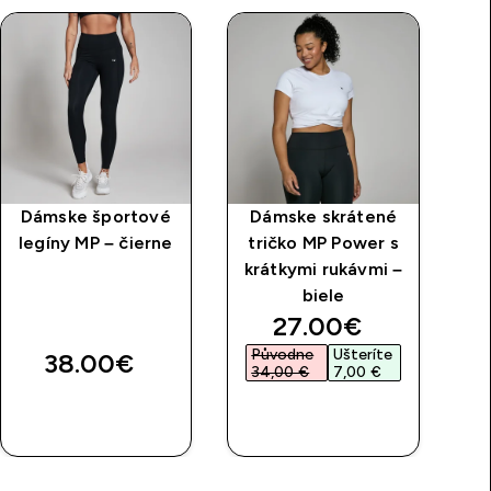
Dámske športové
Dámske skrátené
legíny MP – čierne
tričko MP Power s
krátkymi rukávmi –
biele
discounted price
27.00€‎
Původne
Ušteríte
38.00€‎
34,00 €‎
7,00 €‎
RÝCHLY
RÝCHLY
NÁKUP
NÁKUP