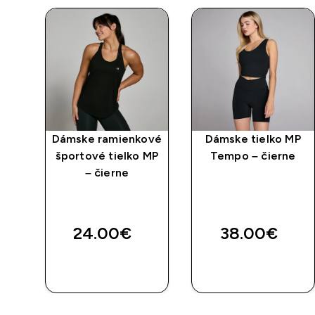
né
Dámske ramienkové
Dámske tielko MP
 s
športové tielko MP
Tempo – čierne
i –
– čierne
ed price
e
24.00€‎
38.00€‎
RÝCHLY
RÝCHLY
NÁKUP
NÁKUP