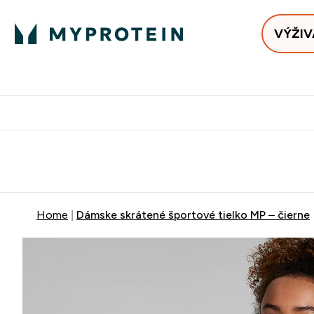
VÝŽIV
Bests
Doručenie Zadarmo Od €65
Najlepšia 
Home
Dámske skrátené športové tielko MP – čierne