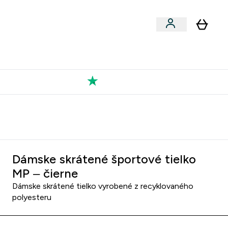
Výkon
 a snacky submenu
er Vegán submenu
Enter Výkon submenu
⌄
a každého nového priateľa
Kolekcia Tatiany
Dámske skrátené športové tielko
MP – čierne
Dámske skrátené tielko vyrobené z recyklovaného
polyesteru