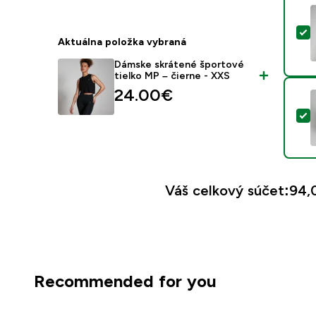
V
Aktuálna položka vybraná
Dámske skrátené športové
tielko MP – čierne - XXS
24.00€‎
V
Váš celkový súčet:
94,0
Recommended for you