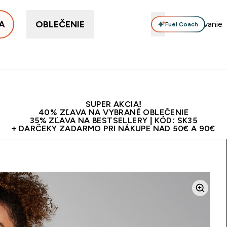
A
OBLEČENIE
Fuel Coach
ellery
Proteín
Vitamíny
Tyčinky a snacky
Vegán
Enter Proteín submenu
Enter Vitamíny submenu
Enter Tyčinky
Ent
⌄
⌄
⌄
⌄
Kvalita
Doprava zadarmo na proteíny nad 45€ v aplikácii
10€ z
SUPER AKCIA!
40% ZĽAVA NA VYBRANÉ OBLEČENIE
35% ZĽAVA NA BESTSELLERY | KÓD: SK35
+ DARČEKY ZADARMO PRI NÁKUPE NAD 50€ A 90€