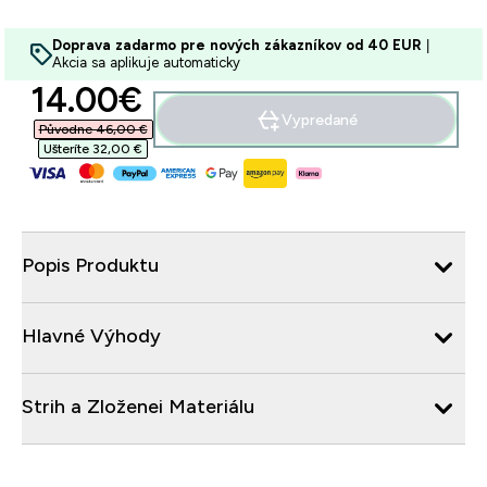
Doprava zadarmo pre nových zákazníkov od 40 EUR
|
Akcia sa aplikuje automaticky
discounted price
14.00€‎
Vypredané
Původne 46,00 €‎
Ušteríte 32,00 €‎
Popis Produktu
Hlavné Výhody
Strih a Zloženei Materiálu