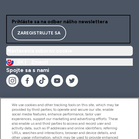
Prihláste sa na odber nášho newslettera
ZAREGISTRUJTE SA
Nastavenia súborov cookie
SK |
Zmeniť
Spojte sa s nami
We use cookies and other tracking tools on this site, which may be
provided by third parties, to operate and secure our site, enable
Pomoc & Informácie
social media features, enhance performance, tailor user
experiences, support our marketing and advertising efforts. These
also enable us and third parties to access and record user and
activity data, such as IP addresses and online identifiers, referring
Produkty
URLs, searches and interactions, browser and device details, and
other usage information, which may be used to provide enhanced