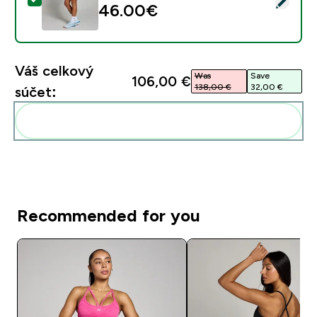
46.00€‎
Váš celkový
Was
Save
106,00 €‎
138,00 €‎
32,00 €‎
súčet:
Pridať tieto produkty do svojej rutiny
Recommended for you