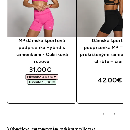
MP dámska športová
Dámska športov
podprsenka Hybrid s
podprsenka MP Tem
ramienkami - Cukríková
prekríženými ramienk
ružová
chrbte – čierna
discounted price
31.00€‎
Původne 44,00 €‎
42.00€‎
Ušteríte 13,00 €‎
RÝCHLY NÁKUP
RÝCHLY NÁKU
Všetky recenzie zákazníkov