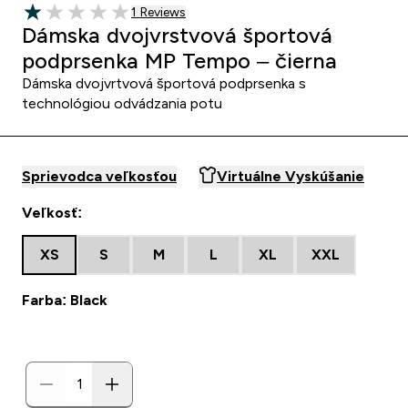
1 customer reviews
1 Reviews
1 out of 5 stars
Dámska dvojvrstvová športová
podprsenka MP Tempo – čierna
Dámska dvojvrtvová športová podprsenka s
technológiou odvádzania potu
Sprievodca veľkosťou
Virtuálne Vyskúšanie
Veľkosť:
XS
S
M
L
XL
XXL
Farba: Black