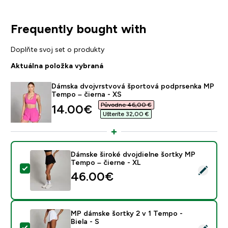
Frequently bought with
Doplňte svoj set o produkty
Aktuálna položka vybraná
Dámska dvojvrstvová športová podprsenka MP
Tempo – čierna - XS
Původne 46,00 €‎
discounted price
14.00€‎
Ušteríte 32,00 €‎
Dámske široké dvojdielne šortky MP
Tempo – čierne - XL
Vybrať tento produkt - Dámske široké dvojdielne šort
46.00€‎
MP dámske šortky 2 v 1 Tempo -
Biela - S
Vybrať tento produkt - MP dámske šortky 2 v 1 Tempo -