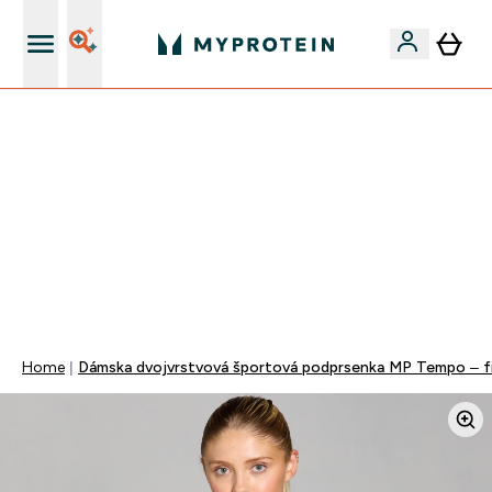
Doprava zadarmo na proteíny nad 45€ v aplikácii
VÍKENDOVÁ AKCIE!
40% ZĽAVA NA VYBRANÉ OBLEČENIE
EXTRA 10% ZĽAVA PRI NÁKUPE 3KS OBLEČENIE
DOPRAVA ZADARMO OD 25€
+ DARČEKY OD 50€ A 90€ ZADARMO
0 0
:
0 8
:
5 3
:
2 9
Days
Hodin
Minut
Sekund
Home
Dámska dvojvrstvová športová podprsenka MP Tempo – f