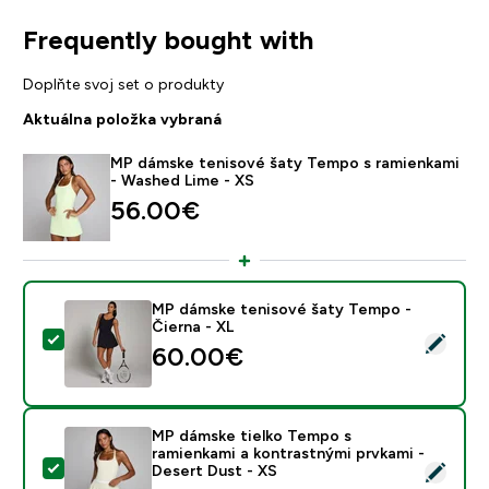
Frequently bought with
Doplňte svoj set o produkty
Aktuálna položka vybraná
MP dámske tenisové šaty Tempo s ramienkami
- Washed Lime - XS
56.00€‎
MP dámske tenisové šaty Tempo -
Čierna - XL
Vybrať tento produkt - MP dámske tenisové šaty Temp
60.00€‎
MP dámske tielko Tempo s
ramienkami a kontrastnými prvkami -
Vybrať tento produkt - MP dámske tielko Tempo s rami
Desert Dust - XS