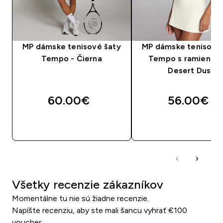
MP dámske tenisové šaty
MP dámske tenisové
Tempo - Čierna
Tempo s ramienkam
Desert Dust
60.00€‎
56.00€‎
RÝCHLY NÁKUP
RÝCHLY NÁKU
Všetky recenzie zákazníkov
Momentálne tu nie sú žiadne recenzie.
Napíšte recenziu, aby ste mali šancu vyhrať €100
voucher.