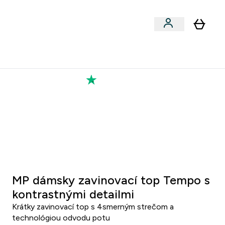
Výkon
 a snacky submenu
er Vegán submenu
Enter Výkon submenu
⌄
a každého nového priateľa
Kolekcia Tatiany
3 9
:
2 8
inut
Sekund
MP dámsky zavinovací top Tempo s
kontrastnými detailmi
Krátky zavinovací top s 4smerným strečom a
technológiou odvodu potu