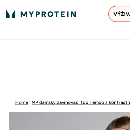
VÝŽIV
Bests
Doručenie Zadarmo Od €65
Najlepšia 
40% ZĽA
EXTRA 10% Z
EXTRA 5%
+ DARČE
Home
MP dámsky zavinovací top Tempo s kontrastn