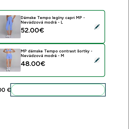
Dámske Tempo legíny capri MP -
Nevädzová modrá - L
ybrať tento produkt - Dámske Tempo legíny capri MP - Neväd
52.00€‎
MP dámske Tempo contrast šortky -
Nevädzová modrá - M
ybrať tento produkt - MP dámske Tempo contrast šortky - N
48.00€‎
00 €‎
Pridať tieto produkty do svojej rutiny