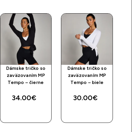
Dámske tričko so
Dámske tričko so
M
zaväzovaním MP
zaväzovaním MP
c
Tempo – čierne
Tempo – biele
34.00€‎
30.00€‎
RÝCHLY
RÝCHLY
NÁKUP
NÁKUP