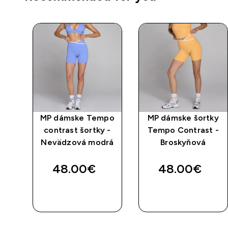
ny
MP dámske Tempo
MP dámske šortky
 -
contrast šortky -
Tempo Contrast -
a
Nevädzová modrá
Broskyňová
48.00€‎
48.00€‎
RÝCHLY
RÝCHLY
NÁKUP
NÁKUP