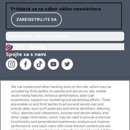
Prihláste sa na odber nášho newslettera
ZAREGISTRUJTE SA
Nastavenia súborov cookie
SK |
Zmeniť
Spojte sa s nami
We use cookies and other tracking tools on this site, which may be
provided by third parties, to operate and secure our site, enable
Pomoc & Informácie
social media features, enhance performance, tailor user
experiences, support our marketing and advertising efforts. These
also enable us and third parties to access and record user and
activity data, such as IP addresses and online identifiers, referring
Produkty
URLs, searches and interactions, browser and device details, and
other usage information, which may be used to provide enhanced
functionality and personalized experiences, analyze and improve
performance, and reach users with more relevant content and ads