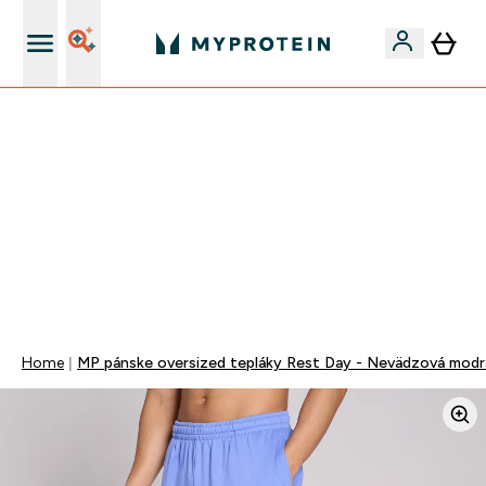
Doprava zadarmo na proteíny nad 45€ v aplikácii
VÍKENDOVÁ AKCIE!
40% ZĽAVA NA VYBRANÉ OBLEČENIE
EXTRA 10% ZĽAVA PRI NÁKUPE 3KS OBLEČENIE
DOPRAVA ZADARMO OD 25€
+ DARČEKY OD 50€ A 90€ ZADARMO
0 0
:
0 3
:
4 1
:
1 5
Days
Hodin
Minut
Sekund
Home
MP pánske oversized tepláky Rest Day - Nevädzová modr