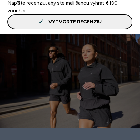
Napíšte recenziu, aby ste mali šancu vyhrať €100
voucher.
VYTVORTE RECENZIU