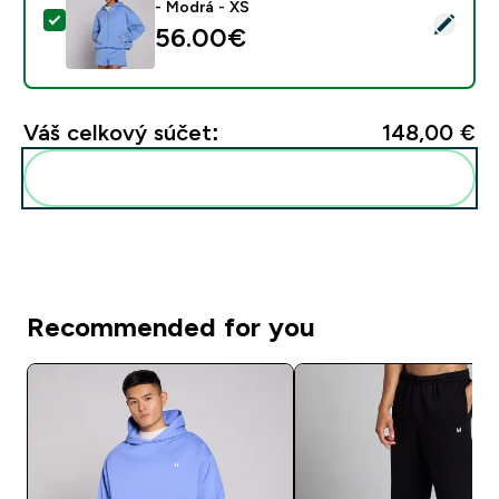
- Modrá - XS
Vybrať tento produkt - MP dámska mikina Basics so z
56.00€‎
Váš celkový súčet:
148,00 €‎
Pridať tieto produkty do svojej rutiny
Recommended for you