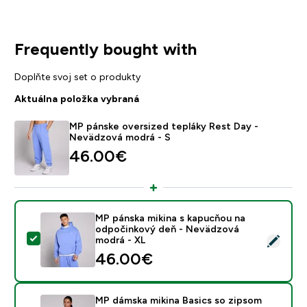
Frequently bought with
Doplňte svoj set o produkty
Aktuálna položka vybraná
MP pánske oversized tepláky Rest Day -
Nevädzová modrá - S
46.00€‎
MP pánska mikina s kapucňou na
odpočinkový deň - Nevädzová
Vybrať tento produkt - MP pánska mikina s kapucňou
modrá - XL
46.00€‎
MP dámska mikina Basics so zipsom