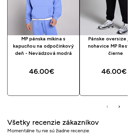
MP pánska mikina s
Pánske oversize jo
kapucňou na odpočinkový
nohavice MP Rest D
deň - Nevädzová modrá
čierne
46.00€‎
46.00€‎
RÝCHLY NÁKUP
RÝCHLY NÁKU
Všetky recenzie zákazníkov
Momentálne tu nie sú žiadne recenzie.