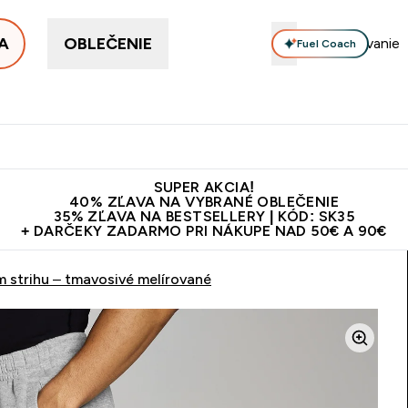
A
OBLEČENIE
Fuel Coach
ellery
Proteín
Vitamíny
Tyčinky a snacky
Vegán
Enter Proteín submenu
Enter Vitamíny submenu
Enter Tyčinky
Ent
⌄
⌄
⌄
⌄
Kvalita
Doprava zadarmo na proteíny nad 45€ v aplikácii
10€ z
SUPER AKCIA!
40% ZĽAVA NA VYBRANÉ OBLEČENIE
35% ZĽAVA NA BESTSELLERY | KÓD: SK35
+ DARČEKY ZADARMO PRI NÁKUPE NAD 50€ A 90€
 strihu – tmavosivé melírované