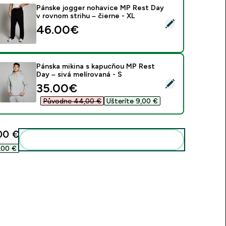
Pánske jogger nohavice MP Rest Day
v rovnom strihu – čierne - XL
ybrať tento produkt - Pánske jogger nohavice MP Rest Day v r
46.00€‎
Pánska mikina s kapucňou MP Rest
Day – sivá melírovaná - S
ybrať tento produkt - Pánska mikina s kapucňou MP Rest Day –
discounted price
35.00€‎
Původne 44,00 €‎
Ušteríte 9,00 €‎
00 €‎
Pridať tieto produkty do svojej rutiny
,00 €‎