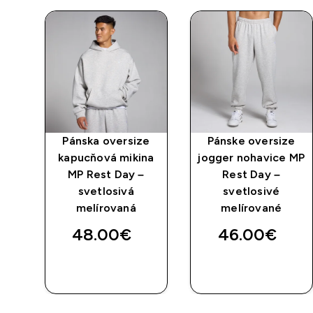
s
Pánska oversize
Pánske oversize
st
kapucňová mikina
jogger nohavice MP
MP Rest Day –
Rest Day –
svetlosivá
svetlosivé
ed price
melírovaná
melírované
te
48.00€‎
46.00€‎
RÝCHLY
RÝCHLY
NÁKUP
NÁKUP