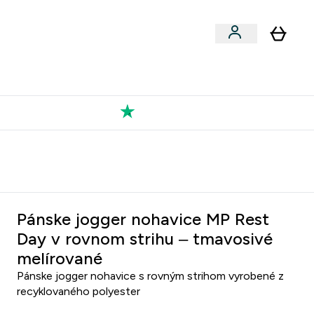
Výkon
 a snacky submenu
er Vegán submenu
Enter Výkon submenu
⌄
a každého nového priateľa
Kolekcia Tatiany
Pánske jogger nohavice MP Rest
Day v rovnom strihu – tmavosivé
melírované
Pánske jogger nohavice s rovným strihom vyrobené z
recyklovaného polyester