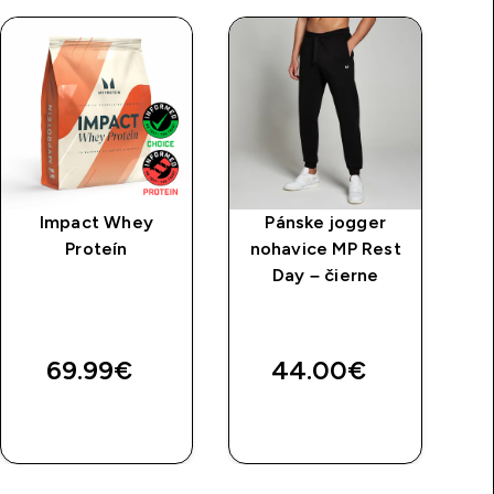
Impact Whey
Pánske jogger
P
Proteín
nohavice MP Rest
tr
Day – čierne
r
69.99€‎
44.00€‎
RÝCHLY
RÝCHLY
NÁKUP
NÁKUP