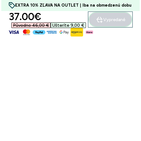
EXTRA 10% ZĽAVA NA OUTLET | Iba na obmedzenú dobu
discounted price
37.00€‎
Vypredané
Původne 46,00 €‎
Ušteríte 9,00 €‎