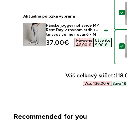
V
Aktuálna položka vybraná
Pánske jogger nohavice MP
Rest Day v rovnom strihu –
tmavosivé melírované - M
Původne
Ušteríte
discounted price
37.00€‎
46,00 €‎
9,00 €‎
V
Váš celkový súčet:
118,
Was 136,00 €‎
Save 18
Recommended for you