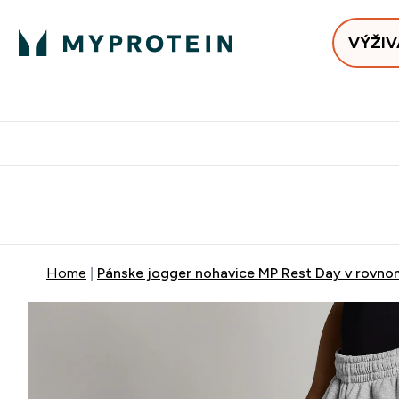
VÝŽIV
Bests
Doručenie Zadarmo Od €65
Najlepšia 
Home
Pánske jogger nohavice MP Rest Day v rovnom