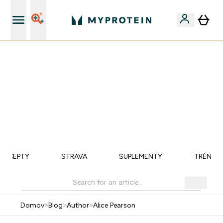
Doručenie Zadarmo Od €65
VYUŽI NAŠU AKCIU!
ZĽAVA 40% NA VYBRNANÉ OBLEČENIE
DOPRAVA ZADARMO PRI NÁKUPE NAD 40€
+ ZADARMO ARAŠIDOVÉ MASLO OD 105€
0 0
:
0 5
:
4 5
:
1 2
Days
Hodin
Minut
Sekund
RECEPTY
STRAVA
SUPLEMENTY
TRÉNING
Domov
>
Blog
>
Author
>
Alice Pearson