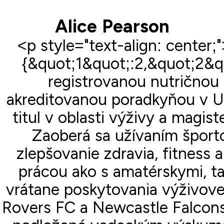
Alice Pearson
<p style="text-align: center
{&quot;1&quot;:2,&quot;2&qu
registrovanou nutrično
akreditovanou poradkyňou v U
titul v oblasti výživy a magist
Zaoberá sa užívaním šport
zlepšovanie zdravia, fitness 
prácou ako s amatérskymi, ta
vrátane poskytovania výživove
Rovers FC a Newcastle Falcons