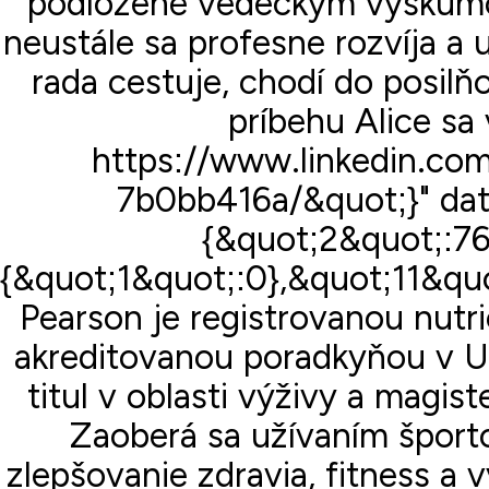
podložené vedeckým výskumom
neustále sa profesne rozvíja a
rada cestuje, chodí do posilň
príbehu Alice sa 
https://www.linkedin.com
7b0bb416a/&quot;}" dat
{&quot;2&quot;:76
{&quot;1&quot;:0},&quot;11&quo
Pearson je registrovanou nut
akreditovanou poradkyňou v U
titul v oblasti výživy a magist
Zaoberá sa užívaním šport
zlepšovanie zdravia, fitness a