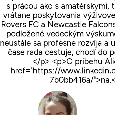
s prácou ako s amatérskymi, t
vrátane poskytovania výživove
Rovers FC a Newcastle Falcons
podložené vedeckým výskumom
neustále sa profesne rozvíja a
čase rada cestuje, chodí do p
</p> <p>O príbehu Alic
href="https://www.linkedin.
7b0bb416a/">na.