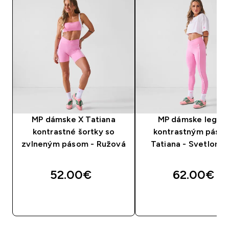
MP dámske X Tatiana
MP dámske legíny
kontrastné šortky so
kontrastným páso
zvlneným pásom - Ružová
Tatiana - Svetloru
52.00€‎
62.00€‎
RÝCHLY NÁKUP
RÝCHLY NÁKU