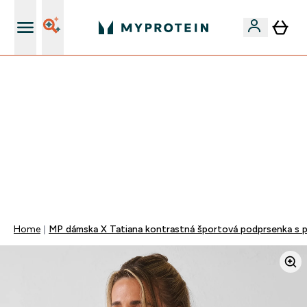
Najlepšia Kvalita
VÍKENDOVÁ AKCIE!
40% ZĽAVA NA VYBRANÉ OBLEČENIE
EXTRA 10% ZĽAVA PRI NÁKUPE 3KS OBLEČENIE
DOPRAVA ZADARMO OD 25€
+ DARČEKY OD 50€ A 90€ ZADARMO
0 0
:
0 9
:
4 6
:
4 7
Days
Hodin
Minut
Sekund
Home
MP dámska X Tatiana kontrastná športová podprsenka s 