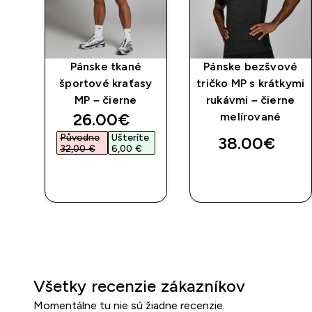
y
Pánske tkané
Pánske bezšvové
športové kraťasy
tričko MP s krátkymi
MP – čierne
rukávmi – čierne
discounted price
26.00€‎
melírované
Původne
Ušteríte
38.00€‎
32,00 €‎
6,00 €‎
RÝCHLY
RÝCHLY
NÁKUP
NÁKUP
Všetky recenzie zákazníkov
Momentálne tu nie sú žiadne recenzie.