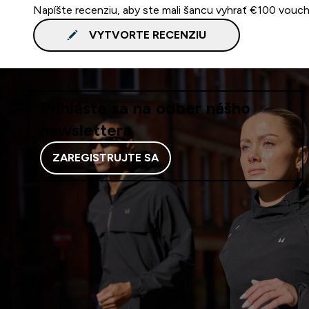
Napíšte recenziu, aby ste mali šancu vyhrať €100 vouch
VYTVORTE RECENZIU
Prihláste sa na odber nášho
newslettera
ZAREGISTRUJTE SA