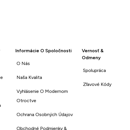
y
Informácie O Spoločnosti
Vernosť &
Odmeny
O Nás
Spolupráca
ie
Naša Kvalita
Zľavové Kódy
Vyhlásenie O Modernom
Otroctve
a
Ochrana Osobných Údajov
Obchodné Podmienky &