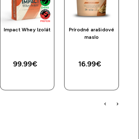
Impact Whey Izolát
Prírodné arašidové
Cl
maslo
99.99€‎
16.99€‎
RÝCHLY
RÝCHLY
NÁKUP
NÁKUP