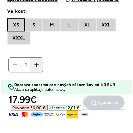
Veľkosť:
XS
S
M
L
XL
XXL
XXXL
Doprava zadarmo pre nových zákazníkov od 40 EUR
|
Akcia sa aplikuje automaticky
discounted price
17.99€‎
Vypredané
Původne 30,00 €‎
Ušteríte 12,01 €‎