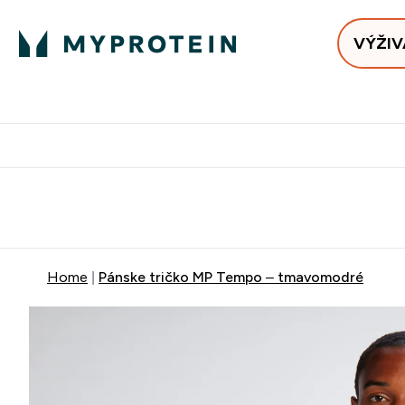
VÝŽIV
Bests
Doručenie Zadarmo Od €65
Najlepšia 
Home
Pánske tričko MP Tempo – tmavomodré