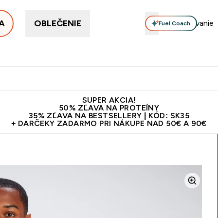
A
OBLEČENIE
Fuel Coach
ellery
Proteín
Vitamíny
Tyčinky a snacky
Vegán
Enter Proteín submenu
Enter Vitamíny submenu
Enter Tyčinky
Ent
⌄
⌄
⌄
⌄
Kvalita
Doprava zadarmo na proteíny nad 45€ v aplikácii
10€ z
SUPER AKCIA!
50% ZĽAVA NA PROTEÍNY
35% ZĽAVA NA BESTSELLERY | KÓD: SK35
+ DARČEKY ZADARMO PRI NÁKUPE NAD 50€ A 90€