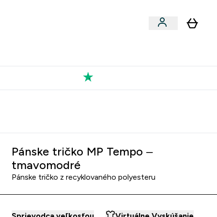
Výkon
 a snacky submenu
er Vegán submenu
Enter Výkon submenu
⌄
a každého nového priateľa
Kolekcia Tatiany
Pánske tričko MP Tempo –
tmavomodré
Pánske tričko z recyklovaného polyesteru
Sprievodca veľkosťou
Virtuálne Vyskúšanie