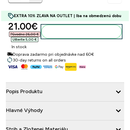
EXTRA 10% ZĽAVA NA OUTLET | Iba na obmedzenú dobu
discounted price
21.00€‎
Pridať do košíka
Původne 26,00 €‎
Ušteríte 5,00 €‎
In stock
Doprava zadarmo pri objednávke nad 60€
30-day returns on all orders
Popis Produktu
Hlavné Výhody
Strih a Zloženei Materiálu