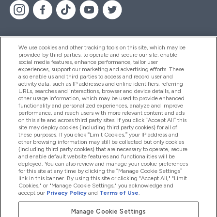
We use cookies and other tracking tools on this site, which may be
provided by third parties, to operate and secure our site, enable
Pomoc & Informácie
social media features, enhance performance, tailor user
experiences, support our marketing and advertising efforts. These
also enable us and third parties to access and record user and
activity data, such as IP addresses and online identifiers, referring
Produkty
URLs, searches and interactions, browser and device details, and
other usage information, which may be used to provide enhanced
functionality and personalized experiences, analyze and improve
performance, and reach users with more relevant content and ads
on this site and across third party sites. If you click “Accept All” this
Informácie O Spoločnosti
site may deploy cookies (including third party cookies) for all of
these purposes. If you click “Limit Cookies,” your IP address and
other browsing information may still be collected but only cookies
(including third party cookies) that are necessary to operate, secure
Vernosť & Odmeny
and enable default website features and functionalities will be
deployed. You can also review and manage your cookie preferences
for this site at any time by clicking the “Manage Cookie Settings”
link in this banner. By using this site or clicking "Accept All," "Limit
Cookies," or "Manage Cookie Settings," you acknowledge and
2026 The Hut.com Ltd
accept our
Privacy Policy
and
Terms of Use
.
Manage Cookie Settings