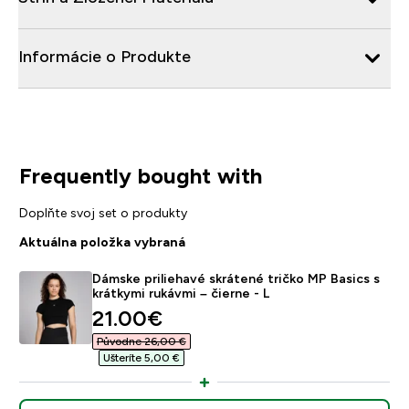
Informácie o Produkte
Frequently bought with
Doplňte svoj set o produkty
Aktuálna položka vybraná
Dámske priliehavé skrátené tričko MP Basics s
krátkymi rukávmi – čierne - L
discounted price
21.00€‎
Původne 26,00 €‎
Ušteríte 5,00 €‎