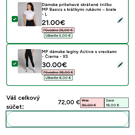
Dámske priliehavé skrátené tričko
MP Basics s krátkymi rukávmi – biele
- L
Vybrať tento produkt - Dámske priliehavé skrátené trič
discounted price
21.00€‎
Původne 26,00 €‎
Ušteríte 5,00 €‎
MP dámske legíny Active s vreckami
- Čierna - XS
discounted price
30.00€‎
Vybrať tento produkt - MP dámske legíny Active s vrec
Původne 38,00 €‎
Ušteríte 8,00 €‎
Váš celkový
Was
Save
72,00 €‎
90,00 €‎
18,00 €‎
súčet:
Pridať tieto produkty do svojej rutiny