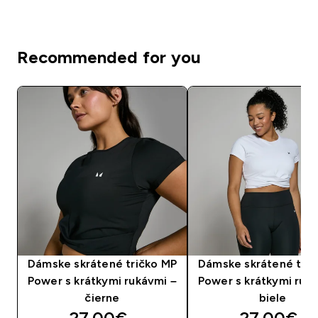
Recommended for you
Dámske skrátené tričko MP
Dámske skrátené trič
Power s krátkymi rukávmi –
Power s krátkymi ruk
čierne
biele
discounted price
discounte
27.00€‎
27.00€‎