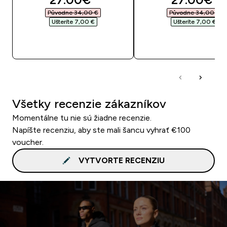
Původne 34,00 €‎
Původne 34,00 €‎
Ušteríte 7,00 €‎
Ušteríte 7,00 €‎
RÝCHLY NÁKUP
RÝCHLY NÁKU
Všetky recenzie zákazníkov
Momentálne tu nie sú žiadne recenzie.
Napíšte recenziu, aby ste mali šancu vyhrať €100
voucher.
VYTVORTE RECENZIU