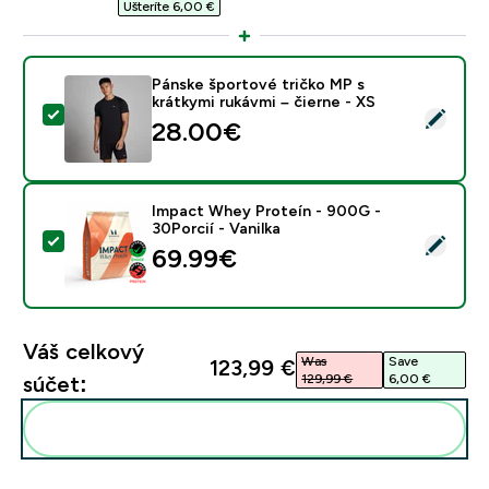
Ušteríte 6,00 €‎
Pánske športové tričko MP s
krátkymi rukávmi – čierne - XS
Vybrať tento produkt - Pánske športové tričko MP s kr
28.00€‎
Impact Whey Proteín - 900G -
30Porcií - Vanilka
Vybrať tento produkt - Impact Whey Proteín - 900G - 
69.99€‎
Váš celkový
Was
Save
123,99 €‎
129,99 €‎
6,00 €‎
súčet:
Pridať tieto produkty do svojej rutiny