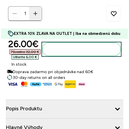
EXTRA 10% ZĽAVA NA OUTLET | Iba na obmedzenú dobu
discounted price
26.00€‎
Pridať do košíka
Původne 32,00 €‎
Ušteríte 6,00 €‎
In stock
Doprava zadarmo pri objednávke nad 60€
30-day returns on all orders
Popis Produktu
Hlavné Výhody