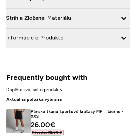
Strih a Zloženei Materiálu
Informácie o Produkte
Frequently bought with
Doplňte svoj set o produkty
Aktuálna položka vybraná
Pánske tkané športové kraťasy MP – čierne -
XXS
discounted price
26.00€‎
Původne 32,00 €‎