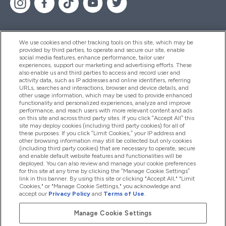
We use cookies and other tracking tools on this site, which may be
provided by third parties, to operate and secure our site, enable
Pomoc & Informácie
social media features, enhance performance, tailor user
experiences, support our marketing and advertising efforts. These
also enable us and third parties to access and record user and
activity data, such as IP addresses and online identifiers, referring
Produkty
URLs, searches and interactions, browser and device details, and
other usage information, which may be used to provide enhanced
functionality and personalized experiences, analyze and improve
performance, and reach users with more relevant content and ads
on this site and across third party sites. If you click “Accept All” this
Informácie O Spoločnosti
site may deploy cookies (including third party cookies) for all of
these purposes. If you click “Limit Cookies,” your IP address and
other browsing information may still be collected but only cookies
(including third party cookies) that are necessary to operate, secure
Vernosť & Odmeny
and enable default website features and functionalities will be
deployed. You can also review and manage your cookie preferences
for this site at any time by clicking the “Manage Cookie Settings”
link in this banner. By using this site or clicking "Accept All," "Limit
Cookies," or "Manage Cookie Settings," you acknowledge and
2026 The Hut.com Ltd
accept our
Privacy Policy
and
Terms of Use
.
Manage Cookie Settings