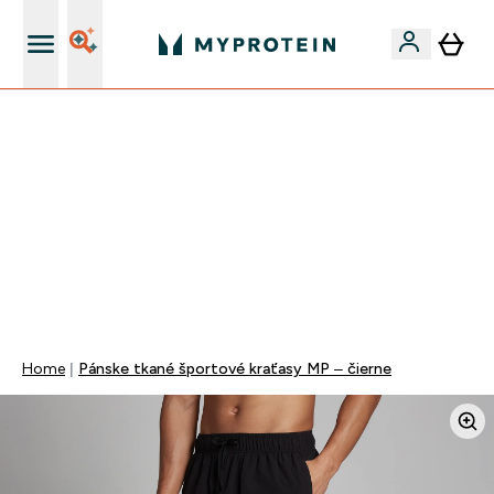
Najlepšia Kvalita
VÍKENDOVÁ AKCIE!
40% ZĽAVA NA VYBRANÉ OBLEČENIE
EXTRA 10% ZĽAVA PRI NÁKUPE 3KS OBLEČENIE
DOPRAVA ZADARMO OD 25€
+ DARČEKY OD 50€ A 90€ ZADARMO
0 0
:
0 8
:
4 1
:
5 5
Days
Hodin
Minut
Sekund
Home
Pánske tkané športové kraťasy MP – čierne