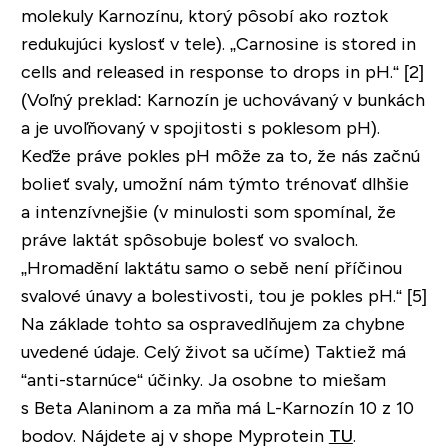
molekuly Karnozínu, ktorý pôsobí ako roztok
redukujúci kyslosť v tele).
„Carnosine is stored in
cells and released in response to drops in pH.“
[2]
(Voľný preklad: Karnozín je uchovávaný v bunkách
a je uvoľňovaný v spojitosti s poklesom pH).
Keďže práve pokles pH môže za to, že nás začnú
bolieť svaly, umožní nám týmto trénovať dlhšie
a intenzívnejšie (v minulosti som spomínal, že
práve laktát spôsobuje bolesť vo svaloch.
„Hromadění laktátu samo o sebě není příčinou
svalové únavy a bolestivosti, tou je pokles pH.
“ [5]
Na základe tohto sa ospravedlňujem za chybne
uvedené údaje. Celý život sa učíme) Taktiež má
“anti-starnúce“ účinky. Ja osobne to miešam
s Beta Alaninom a
za mňa má L-Karnozín 10 z 10
bodov.
Nájdete aj v shope Myprotein
TU
.