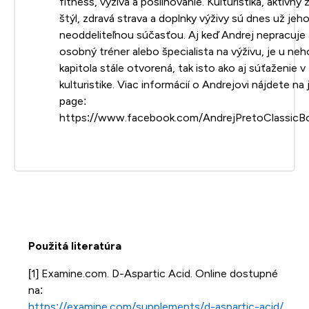
fitness, vyžíva a posilňovanie. Kulturistika, aktívny 
štýl, zdravá strava a doplnky výživy sú dnes už jeh
neoddeliteľnou súčasťou. Aj keď Andrej nepracuje
osobný tréner alebo špecialista na výživu, je u neh
kapitola stále otvorená, tak isto ako aj súťaženie v
kulturistike. Viac informácií o Andrejovi nájdete na
page:
https://www.facebook.com/AndrejPretoClassicBo
Použitá literatúra
[1] Examine.com. D-Aspartic Acid. Online dostupné
na:
https://examine.com/supplements/d-aspartic-acid/