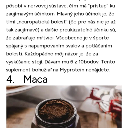
pôsobí v nervovej sústave, čím má “prístup“ ku
zaujímavým účinkom. Hlavný jeho účinok je, že
tlmí „neuropatickú bolesť“ (čo pre nás nie je až
tak zaujímavé) a ďalšie preukázateľné účinku sú,
že zabraňuje mŕtvici. Všeobecne je v športe
spájaný s napumpovaním svalov a potláčaním
bolesti. Každopádne môj názor je, že za
vyskúšanie stojí.
Dávam mu 6 z 10
bodov
. Tento
suplement bohužiaľ na Myprotein nenájdete.
4. Maca