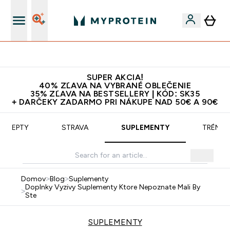
armo na proteíny nad 45€ v aplikácii
10
SUPER AKCIA!
40% ZĽAVA NA VYBRANÉ OBLEČENIE
35% ZĽAVA NA BESTSELLERY | KÓD: SK35
+ DARČEKY ZADARMO PRI NÁKUPE NAD 50€ A 90€
RECEPTY
STRAVA
SUPLEMENTY
TRÉNIN
Domov
>
Blog
>
Suplementy
Doplnky Vyzivy Suplementy Ktore Nepoznate Mali By
>
Ste
SUPLEMENTY