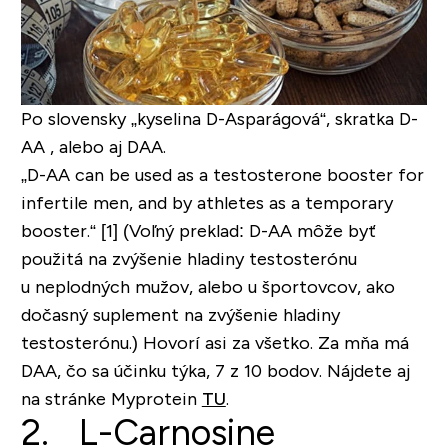
Po slovensky „kyselina D-Asparágová“, skratka D-
AA , alebo aj DAA.
„D-AA can be used as a testosterone booster for
infertile men, and by athletes as a temporary
booster.“
[1] (Voľný preklad: D-AA môže byť
použitá na zvýšenie hladiny testosterónu
u neplodných mužov, alebo u športovcov, ako
dočasný suplement na zvýšenie hladiny
testosterónu.) Hovorí asi za všetko.
Za mňa má
DAA, čo sa účinku týka, 7 z 10 bodov
. Nájdete aj
na stránke Myprotein
TU
.
2. L-Carnosine