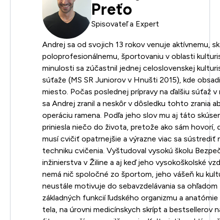
Preťo
Spisovateľ a Expert
Andrej sa od svojich 13 rokov venuje aktívnemu, s
poloprofesionálnemu, športovaniu v oblasti kulturis
minulosti sa zúčastnil jednej celoslovenskej kulturi
súťaže (MS SR Juniorov v Hnušti 2015), kde obsadil
miesto. Počas poslednej prípravy na ďalšiu súťaž v
sa Andrej zranil a neskôr v dôsledku tohto zrania a
operáciu ramena. Podľa jeho slov mu aj táto skúse
priniesla niečo do života, pretože ako sám hovorí,
musí cvičiť opatrnejšie a výrazne viac sa sústrediť
techniku cvičenia. Vyštudoval vysokú školu Bezp
inžinierstva v Žiline a aj keď jeho vysokoškolské vz
nemá nič spoločné zo športom, jeho vášeň ku kultu
neustále motivuje do sebavzdelávania sa ohľadom
základných funkcií ľudského organizmu a anatómie
tela, na úrovni medicínskych skrípt a bestsellerov 