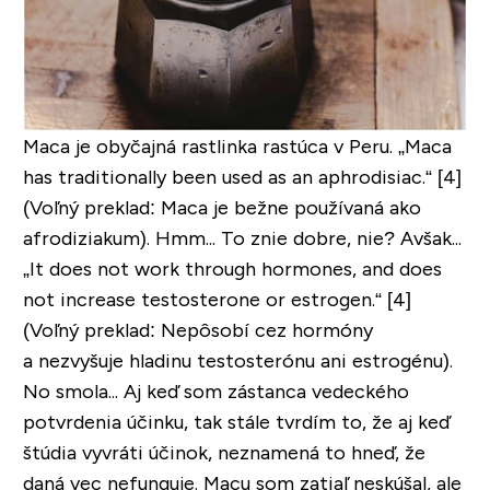
Maca je obyčajná rastlinka rastúca v Peru.
„Maca
has traditionally been used as an aphrodisiac.“
[4]
(Voľný preklad: Maca je bežne používaná ako
afrodiziakum). Hmm... To znie dobre, nie? Avšak...
„It does not work through hormones, and does
not increase testosterone or estrogen.“
[4]
(Voľný preklad: Nepôsobí cez hormóny
a nezvyšuje hladinu testosterónu ani estrogénu).
No smola... Aj keď som zástanca vedeckého
potvrdenia účinku, tak stále tvrdím to, že aj keď
štúdia vyvráti účinok, neznamená to hneď, že
daná vec nefunguje. Macu som zatiaľ neskúšal, ale