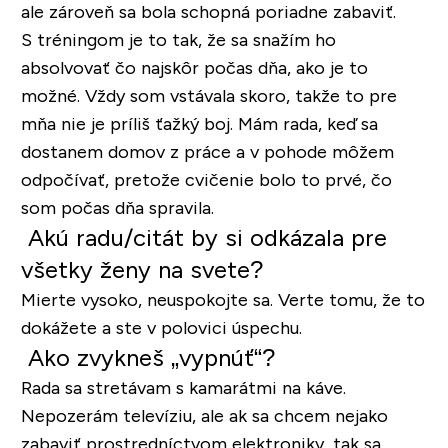
ale zároveň sa bola schopná poriadne zabaviť.
S tréningom je to tak, že sa snažím ho
absolvovať čo najskôr počas dňa, ako je to
možné. Vždy som vstávala skoro, takže to pre
mňa nie je príliš ťažký boj. Mám rada, keď sa
dostanem domov z práce a v pohode môžem
odpočívať, pretože cvičenie bolo to prvé, čo
som počas dňa spravila.
Akú radu/citát by si odkázala pre
všetky ženy na svete?
Mierte vysoko, neuspokojte sa. Verte tomu, že to
dokážete a ste v polovici úspechu.
Ako zvykneš „vypnúť“?
Rada sa stretávam s kamarátmi na káve.
Nepozerám televíziu, ale ak sa chcem nejako
zabaviť prostredníctvom elektroniky, tak sa