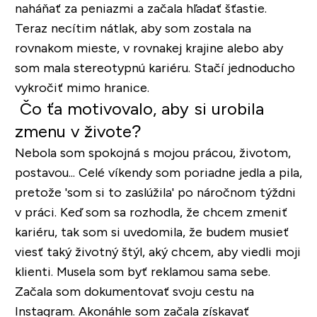
naháňať za peniazmi a začala hľadať šťastie.
Teraz necítim nátlak, aby som zostala na
rovnakom mieste, v rovnakej krajine alebo aby
som mala stereotypnú kariéru. Stačí jednoducho
vykročiť mimo hranice.
Čo ťa motivovalo, aby si urobila
zmenu v živote?
Nebola som spokojná s mojou prácou, životom,
postavou... Celé víkendy som poriadne jedla a pila,
pretože 'som si to zaslúžila' po náročnom týždni
v práci. Keď som sa rozhodla, že chcem zmeniť
kariéru, tak som si uvedomila, že budem musieť
viesť taký životný štýl, aký chcem, aby viedli moji
klienti. Musela som byť reklamou sama sebe.
Začala som dokumentovať svoju cestu na
Instagram. Akonáhle som začala získavať