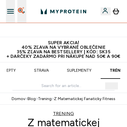
Doprava zadarmo na proteíny nad 45€ v aplikácii
SUPER AKCIA!
40% ZĽAVA NA VYBRANÉ OBLEČENIE
35% ZĽAVA NA BESTSELLERY | KÓD: SK35
+ DARČEKY ZADARMO PRI NÁKUPE NAD 50€ A 90€
RECEPTY
STRAVA
SUPLEMENTY
TRÉNIN
Domov
>
Blog
>
Trening
>
Z Matematickej Fanaticky Fitness
TRENING
Z matematickej