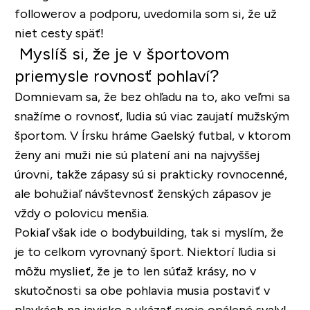
followerov a podporu, uvedomila som si, že už
niet cesty späť!
Myslíš si, že je v športovom
priemysle rovnosť pohlaví?
Domnievam sa, že bez ohľadu na to, ako veľmi sa
snažíme o rovnosť, ľudia sú viac zaujatí mužským
športom. V Írsku hráme Gaelský futbal, v ktorom
ženy ani muži nie sú platení ani na najvyššej
úrovni, takže zápasy sú si prakticky rovnocenné,
ale bohužiaľ návštevnosť ženských zápasov je
vždy o polovicu menšia.
Pokiaľ však ide o bodybuilding, tak si myslím, že
je to celkom vyrovnaný šport. Niektorí ľudia si
môžu myslieť, že je to len súťaž krásy, no v
skutočnosti sa obe pohlavia musia postaviť v
plavkách na javisko a ukázať svoje opálené svaly!