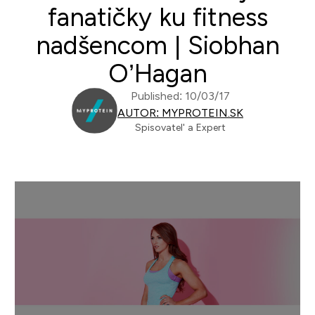
fanatičky ku fitness
nadšencom | Siobhan
O’Hagan
Published: 10/03/17
AUTOR: MYPROTEIN.SK
Spisovatel' a Expert