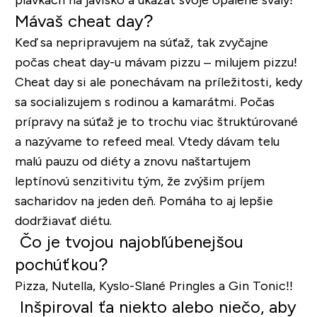
Mávaš cheat day?
Keď sa nepripravujem na súťaž, tak zvyčajne
počas cheat day-u mávam pizzu – milujem pizzu!
Cheat day si ale ponechávam na príležitosti, kedy
sa socializujem s rodinou a kamarátmi. Počas
prípravy na súťaž je to trochu viac štruktúrované
a nazývame to refeed meal. Vtedy dávam telu
malú pauzu od diéty a znovu naštartujem
leptínovú senzitivitu tým, že zvýšim príjem
sacharidov na jeden deň. Pomáha to aj lepšie
dodržiavať diétu.
Čo je tvojou najobľúbenejšou
pochúťkou?
Pizza, Nutella, Kyslo-Slané Pringles a Gin Tonic!!
Inšpiroval ťa niekto alebo niečo, aby