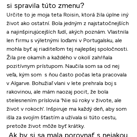
si spravila túto zmenu?
Určite to je moja teta Roisin, ktorá žila úplne iný
život ako ostatní. Bola jedným z najstatočnejších
a najinšpirujúcejších ľudí, akých poznám. Vlastnila
len firmu s výletnými loďami v Portugalsku, ale
mohla byť aj riaditeľom tej najlepšej spoločnosti.
Žila pre okamih a každého v okolí zahŕňala
pozitívnym prístupom. Naučila som sa od nej
veľa, kým som s ňou často počas leta pracovala
v Algarve. Bohužiaľ vlani v lete prehrala boj s
rakovinou, ale mám naozaj pocit, že bola
stelesnením príslovia 'Nie sú roky v živote, ale
život v rokoch'. Inšpiruje ma každý deň, aby som
išla za svojím šťastím a užívala si túto cestu,
pretože život môže byť krátky.
Ak by si sa mala porovnať s nejakou