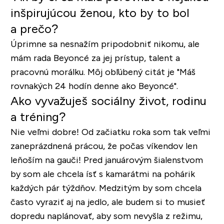
inšpirujúcou ženou, kto by to bol
a prečo?
Úprimne sa nesnažím pripodobniť nikomu, ale
mám rada Beyoncé za jej prístup, talent a
pracovnú morálku. Môj obľúbený citát je "Máš
rovnakých 24 hodín denne ako Beyoncé".
Ako vyvažuješ sociálny život, rodinu
a tréning?
Nie veľmi dobre! Od začiatku roka som tak veľmi
zaneprázdnená prácou, že počas víkendov len
leňoším na gauči! Pred januárovým šialenstvom
by som ale chcela ísť s kamarátmi na pohárik
každých pár týždňov. Medzitým by som chcela
často vyraziť aj na jedlo, ale budem si to musieť
dopredu naplánovať, aby som nevyšla z režimu,