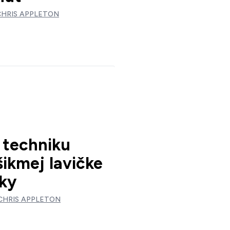
CHRIS APPLETON
i techniku
šikmej lavičke
iky
CHRIS APPLETON