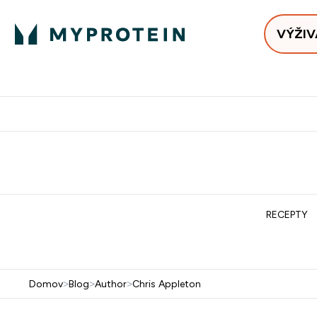
VÝŽIV
Bests
Doručenie Zadarmo Od €65
Najlepšia 
RECEPTY
Domov
>
Blog
>
Author
>
Chris Appleton