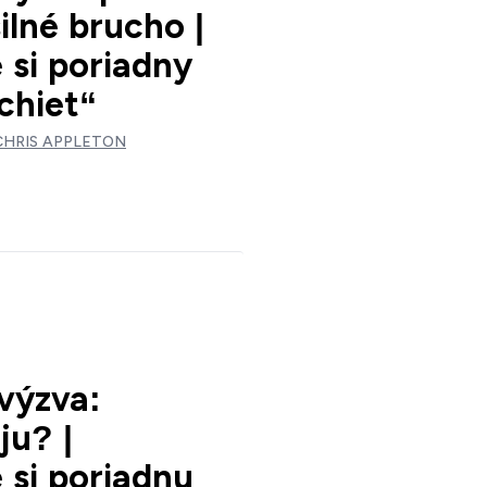
ilné brucho |
 si poriadny
chiet“
CHRIS APPLETON
výzva:
ju? |
 si poriadnu