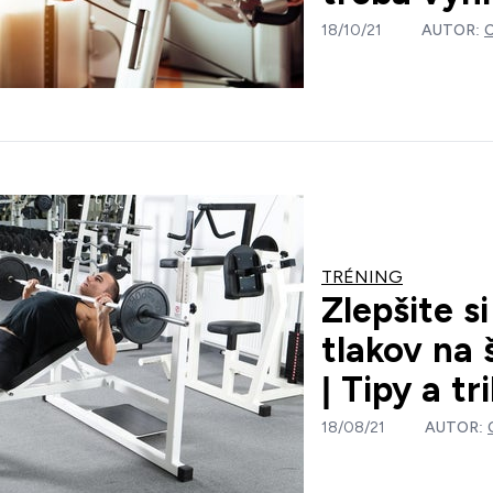
18/10/21
AUTOR:
TRÉNING
Zlepšite s
tlakov na 
| Tipy a tr
18/08/21
AUTOR: