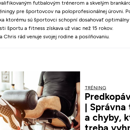
 kvalifikovaným futbalovým trénerom a skvelým brankár
éningy pre športovcov na poloprofesionálnej úrovni. P
ka ktorému sú športovci schopní dosahovať optimálny
ti športu a fitness získava už viac než 15 rokov.
 Chris rád venuje svojej rodine a posilňovaniu.
TRÉNING
Predkopáva
| Správna
a chyby, 
treba vyh