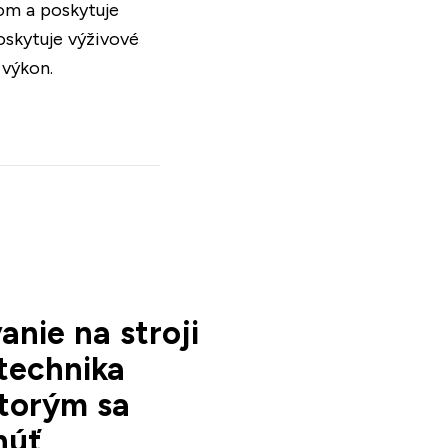
om a poskytuje
oskytuje výživové
 výkon.
nie na stroji
 technika
ktorým sa
núť