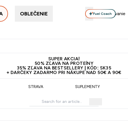
A
OBLEČENIE
Fuel Coach
ellery
Proteín
Vitamíny
Tyčinky a snacky
Vegán
Enter Proteín submenu
Enter Vitamíny submenu
Enter Tyčinky
Ent
⌄
⌄
⌄
⌄
Kvalita
Doprava zadarmo na proteíny nad 45€ v aplikácii
10€ z
SUPER AKCIA!
50% ZĽAVA NA PROTEÍNY
35% ZĽAVA NA BESTSELLERY | KÓD: SK35
+ DARČEKY ZADARMO PRI NÁKUPE NAD 50€ A 90€
STRAVA
SUPLEMENTY