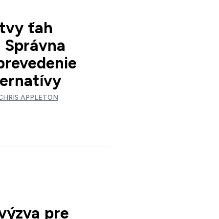
tvy ťah
 | Správna
 prevedenie
ternatívy
CHRIS APPLETON
výzva pre