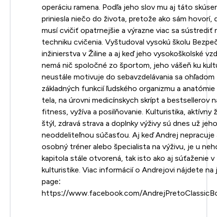
operáciu ramena. Podľa jeho slov mu aj táto skúse
priniesla niečo do života, pretože ako sám hovorí,
musí cvičiť opatrnejšie a výrazne viac sa sústrediť
techniku cvičenia. Vyštudoval vysokú školu Bezp
inžinierstva v Žiline a aj keď jeho vysokoškolské vz
nemá nič spoločné zo športom, jeho vášeň ku kultu
neustále motivuje do sebavzdelávania sa ohľadom
základných funkcií ľudského organizmu a anatómie
tela, na úrovni medicínskych skrípt a bestsellerov 
fitness, vyžíva a posilňovanie. Kulturistika, aktívny 
štýl, zdravá strava a doplnky výživy sú dnes už jeh
neoddeliteľnou súčasťou. Aj keď Andrej nepracuje
osobný tréner alebo špecialista na výživu, je u neh
kapitola stále otvorená, tak isto ako aj súťaženie v
kulturistike. Viac informácií o Andrejovi nájdete na
page:
https://www.facebook.com/AndrejPretoClassicBo