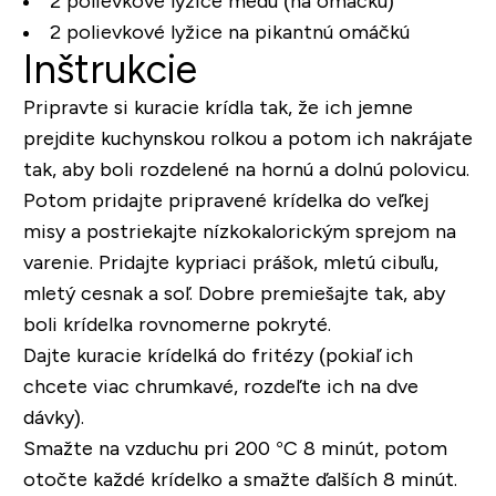
2 polievkové lyžice medu (na omáčku)
2 polievkové lyžice na pikantnú omáčkú
Inštrukcie
Pripravte si kuracie krídla tak, že ich jemne
prejdite kuchynskou rolkou a potom ich nakrájate
tak, aby boli rozdelené na hornú a dolnú polovicu.
Potom pridajte pripravené krídelka do veľkej
misy a postriekajte nízkokalorickým sprejom na
varenie. Pridajte kypriaci prášok, mletú cibuľu,
mletý cesnak a soľ. Dobre premiešajte tak, aby
boli krídelka rovnomerne pokryté.
Dajte kuracie krídelká do fritézy (pokiaľ ich
chcete viac chrumkavé, rozdeľte ich na dve
dávky).
Smažte na vzduchu pri 200 °C 8 minút, potom
otočte každé krídelko a smažte ďalších 8 minút.