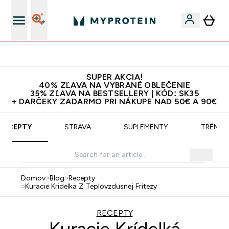
10€ za každého nového priateľa
SUPER AKCIA!
40% ZĽAVA NA VYBRANÉ OBLEČENIE
35% ZĽAVA NA BESTSELLERY | KÓD: SK35
+ DARČEKY ZADARMO PRI NÁKUPE NAD 50€ A 90€
RECEPTY
STRAVA
SUPLEMENTY
TRÉNIN
Domov
>
Blog
>
Recepty
>
Kuracie Kridelka Z Teplovzdusnej Fritezy
RECEPTY