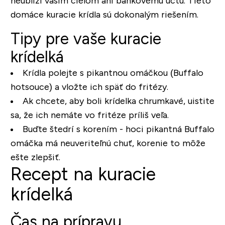
neublíži vašim cieľom ani bankovému účtu. Tieto
domáce kuracie krídla sú dokonalým riešením.
Tipy pre vaše kuracie
krídelká
Krídla polejte s pikantnou omáčkou (Buffalo
hotsouce) a vložte ich späť do fritézy.
Ak chcete, aby boli krídelka chrumkavé, uistite
sa, že ich nemáte vo fritéze príliš veľa.
Buďte štedrí s korením - hoci pikantná Buffalo
omáčka má neuveriteľnú chuť, korenie to môže
ešte zlepšiť.
Recept na kuracie
krídelká
Čas na prípravu